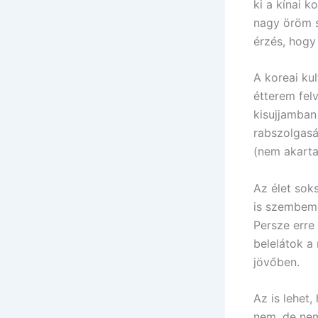
ki a kínai 
nagy öröm s
érzés, hogy
A koreai kul
étterem felv
kisujjamban
rabszolgaság
(nem akarta
Az élet sok
is szembemé
Persze erre
belelátok a
jövőben.
Az is lehet
nem, de nem