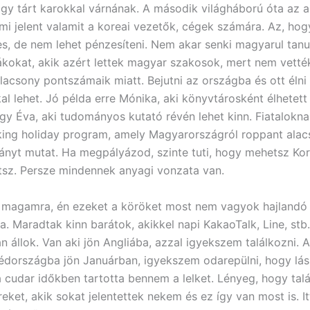
ogy tárt karokkal várnának. A második világháború óta az 
ami jelent valamit a koreai vezetők, cégek számára. Az, ho
s, de nem lehet pénzesíteni. Nem akar senki magyarul tanul
ákokat, akik azért lettek magyar szakosok, mert nem vették
lacsony pontszámaik miatt. Bejutni az országba és ott élni
al lehet. Jó példa erre Mónika, aki könyvtárosként élhetett
gy Éva, aki tudományos kutató révén lehet kinn. Fiatalokn
king holiday program, amely Magyarországról roppant ala
rányt mutat. Ha megpályázod, szinte tuti, hogy mehetsz Ko
tsz. Persze mindennek anyagi vonzata van.
 magamra, én ezeket a köröket most nem vagyok hajlandó
a. Maradtak kinn barátok, akikkel napi KakaoTalk, Line, stb.
n állok. Van aki jön Angliába, azzal igyekszem találkozni. 
dországba jön Januárban, igyekszem odarepülni, hogy lá
 a cudar időkben tartotta bennem a lelket. Lényeg, hogy tal
eket, akik sokat jelentettek nekem és ez így van most is. 