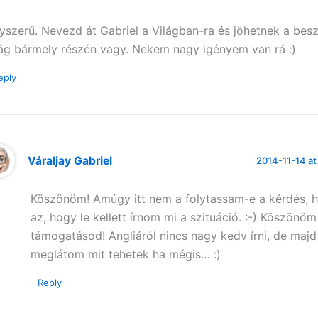
yszerű. Nevezd át Gabriel a Világban-ra és jöhetnek a bes
lág bármely részén vagy. Nekem nagy igényem van rá :)
eply
Váraljay Gabriel
2014-11-14 at
Köszönöm! Amúgy itt nem a folytassam-e a kérdés, 
az, hogy le kellett írnom mi a szituáció. :-) Köszönöm
támogatásod! Angliáról nincs nagy kedv írni, de majd
meglátom mit tehetek ha mégis… :)
Reply