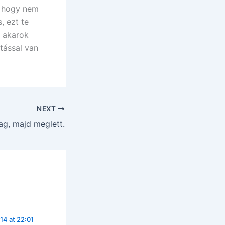
a, hogy nem
, ezt te
m akarok
tással van
NEXT
ag, majd meglett.
14 at 22:01