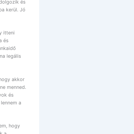
dolgozik és
a kerül. Jó
 itteni
a és
unkaidő
na legális
 hogy akkor
éne menned.
yok és
 lennem a
zem, hogy
k a