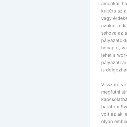
amerikai, h
kultúra az 
vagy érdeke
azokat a di
sehova az a
pályázatokk
hónapot, va
lehet a wor
pályázati a
is dolgozha
Visszatérve
megfutni újr
kapcsolatba
barátom Své
volt az aki
olyan ember