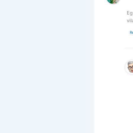
Eg
vi
R