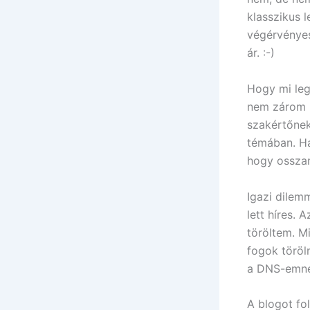
klasszikus 
végérvényes
ár. :-)
Hogy mi leg
nem zárom k
szakértőnek
témában. Ha
hogy osszam
Igazi dilem
lett híres.
töröltem. M
fogok töröl
a DNS-emne
A blogot fo