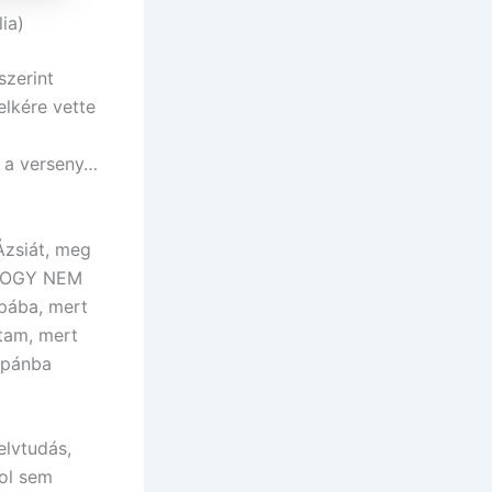
ia)
szerint
lkére vette
t a verseny…
Ázsiát, meg
, HOGY NEM
pába, mert
tam, mert
apánba
elvtudás,
ol sem