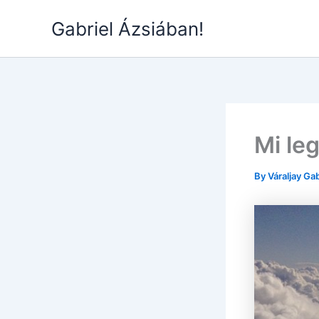
Skip
Gabriel Ázsiában!
to
content
Mi le
By
Váraljay Ga