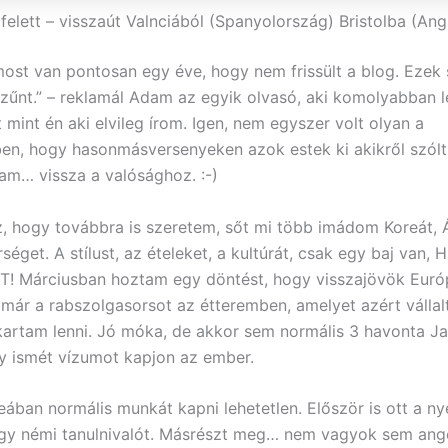
 felett – visszaút Valnciából (Spanyolország) Bristolba (Angl
most van pontosan egy éve, hogy nem frissült a blog. Ezek 
űnt.” – reklamál Adam az egyik olvasó, aki komolyabban le
 mint én aki elvileg írom. Igen, nem egyszer volt olyan a
en, hogy hasonmásversenyeken azok estek ki akikről szól
am… vissza a valósághoz. :-)
z, hogy továbbra is szeretem, sőt mi több imádom Koreát, 
séget. A stílust, az ételeket, a kultúrát, csak egy baj van
! Márciusban hoztam egy döntést, hogy visszajövök Euró
már a rabszolgasorsot az étteremben, amelyet azért vállal
artam lenni. Jó móka, de akkor sem normális 3 havonta J
gy ismét vízumot kapjon az ember.
ában normális munkát kapni lehetetlen. Először is ott a ny
gy némi tanulnivalót. Másrészt meg… nem vagyok sem ang