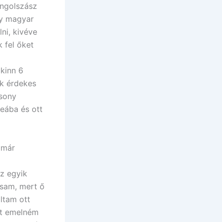
angolszász
gy magyar
ni, kivéve
 fel őket
 kinn 6
ak érdekes
csony
reába és ott
 már
Az egyik
ssam, mert ő
áltam ott
Itt emelném