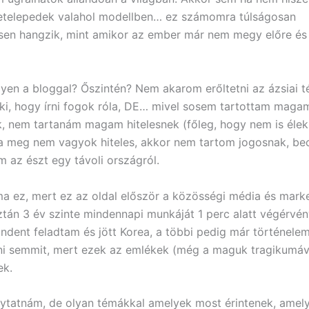
letelepedek valahol modellben… ez számomra túlságosan
en hangzik, mint amikor az ember már nem megy előre és e
yen a bloggal? Őszintén? Nem akarom erőltetni az ázsiai t
i, hogy írni fogok róla, DE… mivel sosem tartottam maga
, nem tartanám magam hitelesnek (főleg, hogy nem is élek 
 meg nem vagyok hiteles, akkor nem tartom jogosnak, bec
 az észt egy távoli országról.
ma ez, mert ez az oldal először a közösségi média és marke
 Aztán 3 év szinte mindennapi munkáját 1 perc alatt végérvé
indent feladtam és jött Korea, a többi pedig már történel
ni semmit, mert ezek az emlékek (még a maguk tragikumával
k.
lytatnám, de olyan témákkal amelyek most érintenek, amel