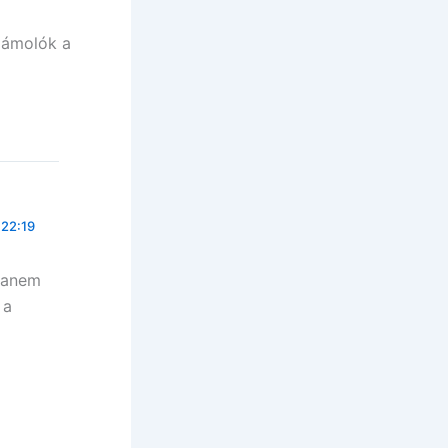
zámolók a
 22:19
hanem
 a