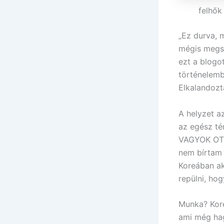
felhők
„Ez durva, 
mégis megsz
ezt a blogot
történelemb
Elkalandozt
A helyzet a
az egész tér
VAGYOK OTT
nem bírtam 
Koreában ak
repülni, ho
Munka? Kore
ami még ha