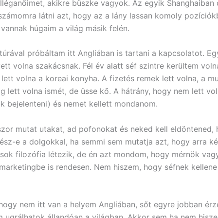
kolléganőimet, akikre büszke vagyok. Az egyik Shanghaiban 
zámomra látni azt, hogy az a lány lassan komoly pozíciókb
 vannak húgaim a világ másik felén.
túrával próbáltam itt Angliában is tartani a kapcsolatot. Egy
ett volna szakácsnak. Fél év alatt séf szintre kerültem voln
 lett volna a koreai konyha. A fizetés remek lett volna, a m
 lett volna ismét, de üsse kő. A hátrány, hogy nem lett vol
k bejelenteni) és nemet kellett mondanom.
szor mutat utakat, ad pofonokat és neked kell eldöntened,
sz-e a dolgokkal, ha semmi sem mutatja azt, hogy arra k
 sok filozófia létezik, de én azt mondom, hogy mérnök vag
 marketingbe is rendesen. Nem hiszem, hogy séfnek kellene
, hogy nem itt van a helyem Angliában, sőt egyre jobban ér
 ugrálhatok állandóan a világban. Akkor sem ha nem hisze