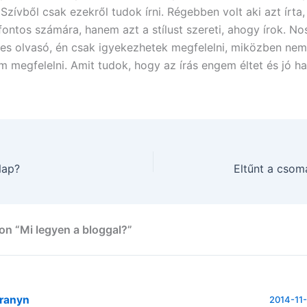
 Szívből csak ezekről tudok írni. Régebben volt aki azt írt
fontos számára, hanem azt a stílust szereti, ahogy írok. Nos
es olvasó, én csak igyekezhetek megfelelni, miközben ne
m megfelelni. Amit tudok, hogy az írás engem éltet és jó ha
Nap?
Eltűnt a csom
on “Mi legyen a bloggal?”
franyn
2014-11-