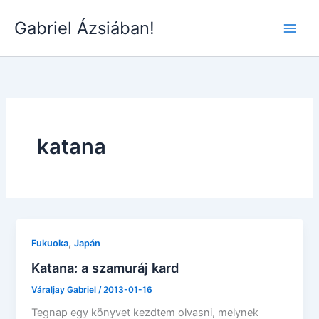
Skip
Gabriel Ázsiában!
to
Main
content
Men
katana
,
Fukuoka
Japán
Katana: a szamuráj kard
Váraljay Gabriel
/
2013-01-16
Tegnap egy könyvet kezdtem olvasni, melynek