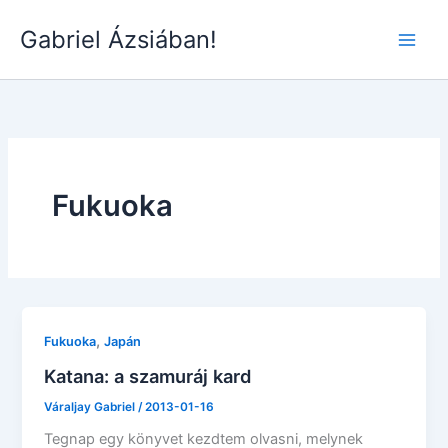
Skip
Gabriel Ázsiában!
to
Main
content
Men
Fukuoka
,
Fukuoka
Japán
Katana: a szamuráj kard
Váraljay Gabriel
/
2013-01-16
Tegnap egy könyvet kezdtem olvasni, melynek