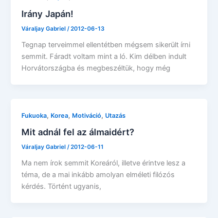
Irány Japán!
Váraljay Gabriel
/
2012-06-13
Tegnap terveimmel ellentétben mégsem sikerült írni
semmit. Fáradt voltam mint a ló. Kim délben indult
Horvátországba és megbeszéltük, hogy még
,
,
,
Fukuoka
Korea
Motiváció
Utazás
Mit adnál fel az álmaidért?
Váraljay Gabriel
/
2012-06-11
Ma nem írok semmit Koreáról, illetve érintve lesz a
téma, de a mai inkább amolyan elméleti filózós
kérdés. Történt ugyanis,