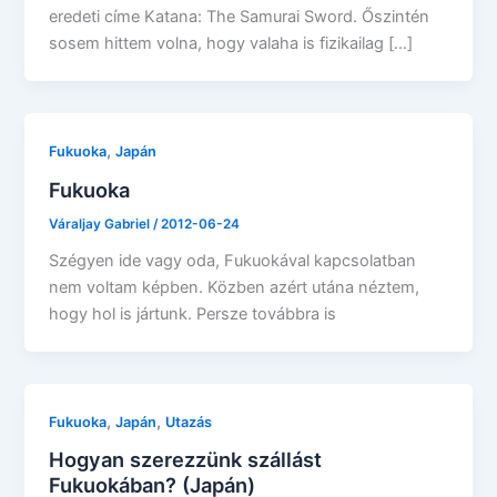
eredeti címe Katana: The Samurai Sword. Őszintén
sosem hittem volna, hogy valaha is fizikailag […]
,
Fukuoka
Japán
Fukuoka
Váraljay Gabriel
/
2012-06-24
Szégyen ide vagy oda, Fukuokával kapcsolatban
nem voltam képben. Közben azért utána néztem,
hogy hol is jártunk. Persze továbbra is
,
,
Fukuoka
Japán
Utazás
Hogyan szerezzünk szállást
Fukuokában? (Japán)