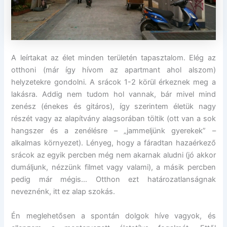
A leírtakat az élet minden területén tapasztalom. Elég az
otthoni (már így hívom az apartmant ahol alszom)
helyzetekre gondolni. A srácok 1-2 körül érkeznek meg a
lakásra. Addig nem tudom hol vannak, bár mivel mind
zenész (énekes és gitáros), így szerintem életük nagy
részét vagy az alapítvány alagsorában töltik (ott van a sok
hangszer és a zenélésre – „jammeljünk gyerekek” –
alkalmas környezet). Lényeg, hogy a fáradtan hazaérkező
srácok az egyik percben még nem akarnak aludni (jó akkor
dumáljunk, nézzünk filmet vagy valami), a másik percben
pedig már mégis… Otthon ezt határozatlanságnak
neveznénk, itt ez alap szokás.
Én meglehetősen a spontán dolgok híve vagyok, és