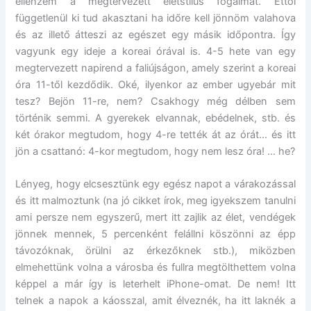
ellenzem a megtervezett életstílus fogalmát. Ettől
függetlenül ki tud akasztani ha időre kell jönnöm valahova
és az illető átteszi az egészet egy másik időpontra. Így
vagyunk egy ideje a koreai órával is. 4-5 hete van egy
megtervezett napirend a faliújságon, amely szerint a koreai
óra 11-től kezdődik. Oké, ilyenkor az ember ugyebár mit
tesz? Bejön 11-re, nem? Csakhogy még délben sem
történik semmi. A gyerekek elvannak, ebédelnek, stb. és
két órakor megtudom, hogy 4-re tették át az órát… és itt
jön a csattanó: 4-kor megtudom, hogy nem lesz óra! … he?
Lényeg, hogy elcsesztünk egy egész napot a várakozással
és itt malmoztunk (na jó cikket írok, meg igyekszem tanulni
ami persze nem egyszerű, mert itt zajlik az élet, vendégek
jönnek mennek, 5 percenként felállni köszönni az épp
távozóknak, örülni az érkezőknek stb.), miközben
elmehettünk volna a városba és fullra megtölthettem volna
képpel a már így is leterhelt iPhone-omat. De nem! Itt
telnek a napok a káosszal, amit élveznék, ha itt laknék a