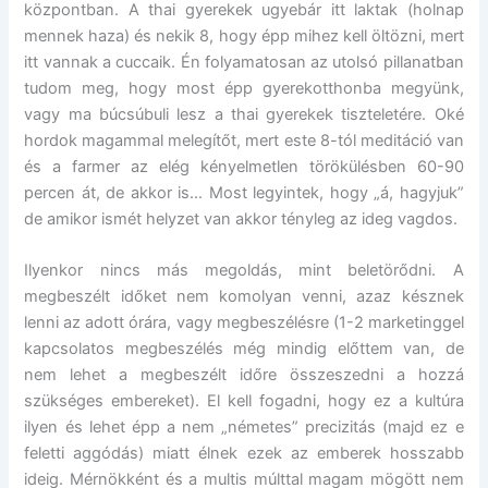
központban. A thai gyerekek ugyebár itt laktak (holnap
mennek haza) és nekik 8, hogy épp mihez kell öltözni, mert
itt vannak a cuccaik. Én folyamatosan az utolsó pillanatban
tudom meg, hogy most épp gyerekotthonba megyünk,
vagy ma búcsúbuli lesz a thai gyerekek tiszteletére. Oké
hordok magammal melegítőt, mert este 8-tól meditáció van
és a farmer az elég kényelmetlen törökülésben 60-90
percen át, de akkor is… Most legyintek, hogy „á, hagyjuk”
de amikor ismét helyzet van akkor tényleg az ideg vagdos.
Ilyenkor nincs más megoldás, mint beletörődni. A
megbeszélt időket nem komolyan venni, azaz késznek
lenni az adott órára, vagy megbeszélésre (1-2 marketinggel
kapcsolatos megbeszélés még mindig előttem van, de
nem lehet a megbeszélt időre összeszedni a hozzá
szükséges embereket). El kell fogadni, hogy ez a kultúra
ilyen és lehet épp a nem „németes” precizitás (majd ez e
feletti aggódás) miatt élnek ezek az emberek hosszabb
ideig. Mérnökként és a multis múlttal magam mögött nem