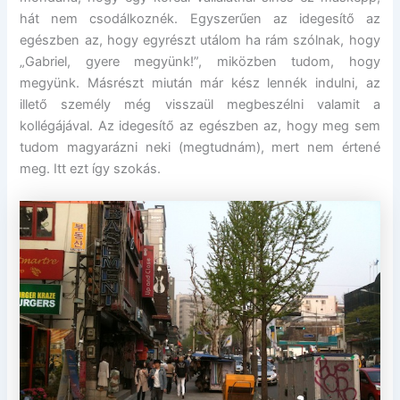
hát nem csodálkoznék. Egyszerűen az idegesítő az
egészben az, hogy egyrészt utálom ha rám szólnak, hogy
„Gabriel, gyere megyünk!”, miközben tudom, hogy
megyünk. Másrészt miután már kész lennék indulni, az
illető személy még visszaül megbeszélni valamit a
kollégájával. Az idegesítő az egészben az, hogy meg sem
tudom magyarázni neki (megtudnám), mert nem értené
meg. Itt ezt így szokás.