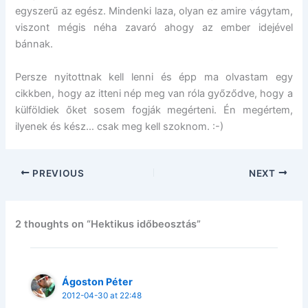
egyszerű az egész. Mindenki laza, olyan ez amire vágytam,
viszont mégis néha zavaró ahogy az ember idejével
bánnak.
Persze nyitottnak kell lenni és épp ma olvastam egy
cikkben, hogy az itteni nép meg van róla győződve, hogy a
külföldiek őket sosem fogják megérteni. Én megértem,
ilyenek és kész… csak meg kell szoknom. :-)
PREVIOUS
NEXT
2 thoughts on “Hektikus időbeosztás”
Ágoston Péter
2012-04-30 at 22:48