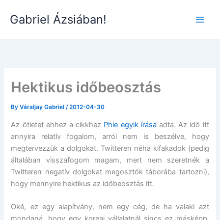
Skip
Gabriel Ázsiában!
to
Main
content
Men
Hektikus időbeosztás
By
Váraljay Gabriel
/
2012-04-30
Az ötletet ehhez a cikkhez
Phie egyik írása
adta. Az idő itt
annyira relatív fogalom, arról nem is beszélve, hogy
megtervezzük a dolgokat. Twitteren néha kifakadok (pedig
általában visszafogom magam, mert nem szeretnék a
Twitteren negatív dolgokat megosztók táborába tartozni),
hogy mennyire hektikus az időbeosztás itt.
Oké, ez egy alapítvány, nem egy cég, de ha valaki azt
mondaná, hogy egy koreai vállalatnál sincs ez másképp,