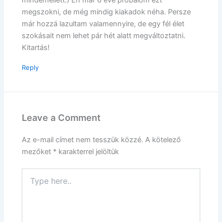
mindemellett.) Én már 6 éve próbálom ezt
megszokni, de még mindig kiakadok néha. Persze
már hozzá lazultam valamennyire, de egy fél élet
szokásait nem lehet pár hét alatt megváltoztatni.
Kitartás!
Reply
Leave a Comment
Az e-mail címet nem tesszük közzé.
A kötelező
mezőket
*
karakterrel jelöltük
Type
here..