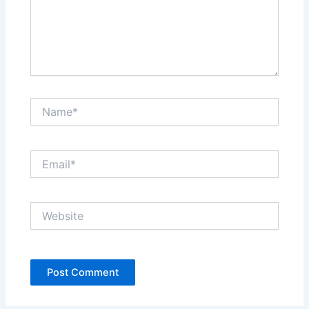
Name*
Email*
Website