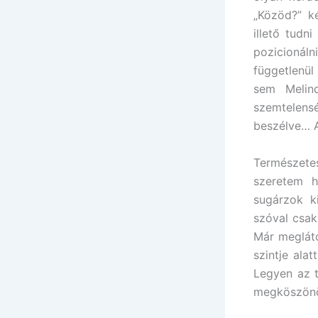
„Közöd?” ké
illető tudn
pozicionál
függetlenül
sem Melin
szemtelens
beszélve… A
Természete
szeretem h
sugárzok k
szóval csak
Már megláto
szintje ala
Legyen az t
megköszönök