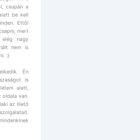
ól, csupán a
latt be kell
nden. Ettől
csapni, mert
 elég nagy
nált nem is
. :)
elkedik. Én
azaságot is
étem alatt,
 oldala van.
ki az illető
zolgálatait.
 mindenkinek