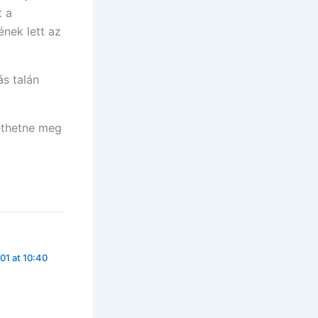
t a
ének lett az
s talán
lethetne meg
01 at 10:40