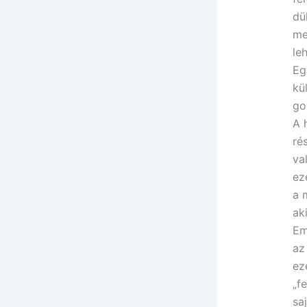
dü
me
le
Eg
kü
go
A 
ré
va
ez
a 
ak
Em
az
ez
„f
sa