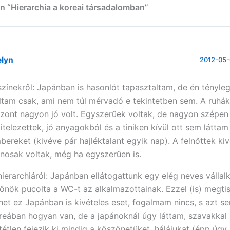
n “Hierarchia a koreai társadalomban”
elyn
2012-05-
színekről: Japánban is hasonlót tapasztaltam, de én tényleg
ltam csak, ami nem túl mérvadó e tekintetben sem. A ruhá
szont nagyon jó volt. Egyszerűek voltak, de nagyon szépen
vitelezettek, jó anyagokból és a tiniken kívül ott sem látta
bereket (kivéve pár hajléktalant egyik nap). A felnőttek kiv
inosak voltak, még ha egyszerűen is.
hierarchiáról: Japánban ellátogattunk egy elég neves vállalk
főnök pucolta a WC-t az alkalmazottainak. Ezzel (is) megtis
het ez Japánban is kivételes eset, fogalmam nincs, s azt 
reában hogyan van, de a japánoknál úgy láttam, szavakkal
ltétlen fejezik ki mindig a köszönetüket, hálájukat (épp úgy