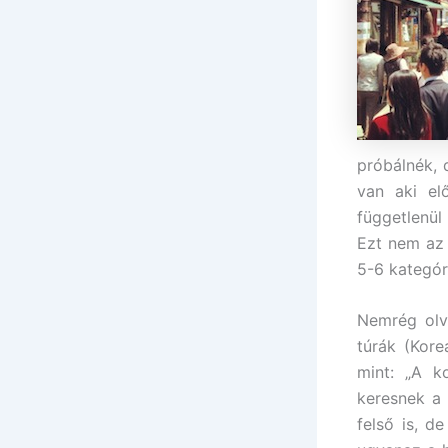
próbálnék, 
van aki elő
függetlenü
Ezt nem az 
5-6 kategór
Nemrég olv
túrák (Kore
mint: „A k
keresnek a 
felső is, d