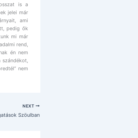
osszat is a
ek jelei már
rnyait, ami
tt, pedig ők
ttunk mi már
sadalmi rend,
nnak én nem
a szándékot,
bredtél” nem
NEXT
gatások Szöulban