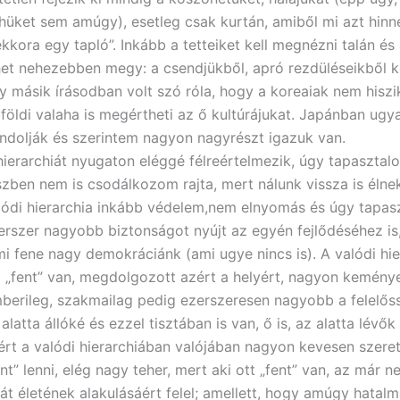
hüket sem amúgy), esetleg csak kurtán, amiből mi azt hinn
kkora egy tapló”. Inkább a tetteiket kell megnézni talán é
het nehezebben megy: a csendjükből, apró rezdüléseikből k
y másik írásodban volt szó róla, hogy a koreaiak nem hiszi
lföldi valaha is megértheti az ő kultúrájukat. Japánban ugy
ndolják és szerintem nagyon nagyrészt igazuk van.
hierarchiát nyugaton eléggé félreértelmezik, úgy tapasztal
szben nem is csodálkozom rajta, mert nálunk vissza is élnek
lódi hierarchia inkább védelem,nem elnyomás és úgy tapas
erszer nagyobb biztonságot nyújt az egyén fejlődéséhez is,
mi fene nagy demokráciánk (ami ugye nincs is). A valódi hie
i „fent” van, megdolgozott azért a helyért, nagyon kemény
berileg, szakmailag pedig ezerszeresen nagyobb a felelős
 alatta állóké és ezzel tisztában is van, ő is, az alatta lévők
ért a valódi hierarchiában valójában nagyon kevesen szere
ent” lenni, elég nagy teher, mert aki ott „fent” van, az már 
ját életének alakulásáért felel; amellett, hogy amúgy hatalm