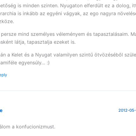
hetőség is minden szinten. Nyugaton elferdült ez a dolog, it
erarchia is inkább az egyéni vágyak, az ego nagyra növelés
zköze.
 persze mind személyes véleményem és tapasztalásaim. Má
sként látja, tapasztalja ezeket is.
lán a Kelet és a Nyugat valamilyen szintű ötvözéséből szü
lamiféle egyensúly… :)
eply
ie
2012-05-
álom a konfucionizmust.