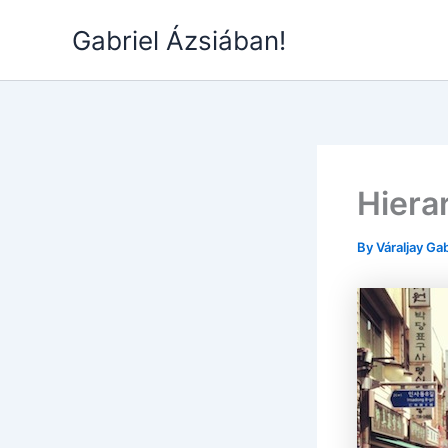
Skip
Gabriel Ázsiában!
to
content
Hiera
By
Váraljay Ga