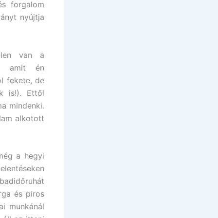
és forgalom
ányt nyújtja
elen van a
s, amit én
l fekete, de
 is!). Ettől
a mindenki.
lam alkotott
még a hegyi
jelentéseken
badidőruhát
rga és piros
dai munkánál