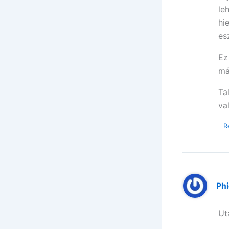
le
hi
es
Ez
má
Ta
va
R
Ph
Ut