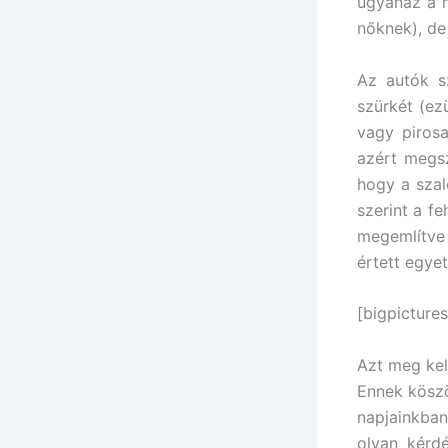
ugyanaz a h
nőknek), de
Az autók sz
szürkét (ez
vagy pirosa
azért megsz
hogy a szal
szerint a fe
megemlítve
értett egye
[bigpictures
Azt meg kel
Ennek köszö
napjainkban
olyan kérd