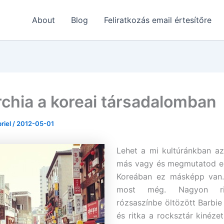
About
Blog
Feliratkozás email értesítőre
rchia a koreai társadalomban
briel
/
2012-05-01
Lehet a mi kultúránkban a
más vagy és megmutatod e
Koreában ez másképp van.
most még. Nagyon rit
rózsaszínbe öltözött Barbie 
és ritka a rocksztár kinézet