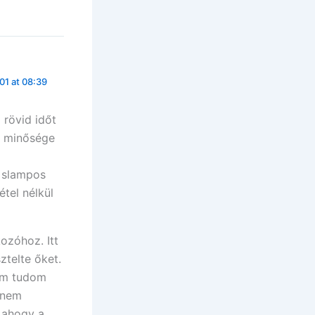
01 at 08:39
 rövid időt
k minősége
m slampos
étel nélkül
ozóhoz. Itt
ztelte őket.
sem tudom
 nem
, ahogy a