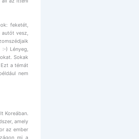
ll az itteni
ok: feketét,
 autót vesz,
szomszédjaik
 :-) Lényeg,
tokat. Sokak
) Ezt a témát
éldául nem
lt Koreában.
dszer, amely
kor az ember
szágon mi a