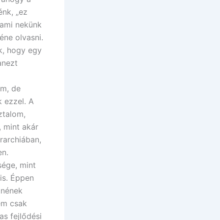
énk, „ez
s ami nekünk
éne olvasni.
k, hogy egy
anezt
om, de
 ezzel. A
ztalom,
 mint akár
rarchiában,
en.
sége, mint
 is. Éppen
tnének
nem csak
as fejlődési