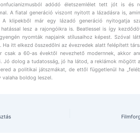
onfucianizmusból adódó életszemlélet tett jót is és r
al. A fiatal generáció viszont nyitott a lázadásra is, amin
. A klipekből már egy lázadó generáció nyitogatja szá
hatással lesz a rajongóikra is. Beatlessel is így kezdődö
gyengén nyomták napjaink stílusaihoz képest. Szóval lá
. Ha itt elkezd összedőlni az évezredek alatt felépített tár
r csak a 60-as évektől nevezhető modernnek, akkor a
i. Jó dolog a tudatosság, jó ha látod, a reklámok mögött 
mered a politikai játszmákat, de ettől függetlenül ha „felé
y valaha boldog leszel.
sztás
Filmfor