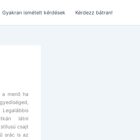
Gyakran ismételt kérdések
Kérdezz bátran!
z a menő ha
gyediséged,
 Legalábbis
kán látni
stílusú csajt
ű srác is az