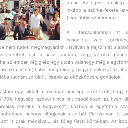
utcán. Az egész utcakép 
inkább a szürke-fekete látv
(legalábbis számomra).
A társadalomban itt j
hasonlóra való törekvé
de nem tudok megmagyarázni. Nyilván a hajszín itt alapbó
szeretettel festi a haját barnára, vagy vörösre (srácok
l ha az ember végignéz egy utcán valahogy mégis egyform
arcokra értem( habár még mindig nagyon sokakat az álta
iába tudnám sorolni), inkább az öltözködésre gondolok.
astam egy cikket a témában ami épp arról szólt, hogy 
a 70% hegység, szóval nincs mit csodálkozni az ilyen ki
oreaiak szeretik a hegyeket!”) közben is egyforma sza
boltokban, nehogy kilógjanak a sorból. Persze van itt sá
e azt is csak módjával… és főleg fiatal körökben. Az iro