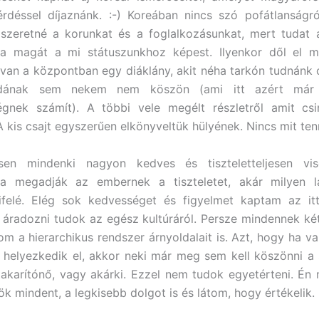
rdéssel díjaznánk. :-) Koreában nincs szó pofátlanságr
i szeretné a korunkat és a foglalkozásunkat, mert tudat a
nia magát a mi státuszunkhoz képest. Ilyenkor dől el mi
 van a központban egy diáklány, akit néha tarkón tudnánk 
dának sem nekem nem köszön (ami itt azért már
égnek számít). A többi vele megélt részletről amit csi
 kis csajt egyszerűen elkönyveltük hülyének. Nincs mit tenni
sen mindenki nagyon kedves és tiszteletteljesen vis
a megadják az embernek a tiszteletet, akár milyen l
ifelé. Elég sok kedvességet és figyelmet kaptam az ittl
 áradozni tudok az egész kultúráról. Persze mindennek két
m a hierarchikus rendszer árnyoldalait is. Azt, hogy ha vala
tt helyezkedik el, akkor neki már meg sem kell köszönni a s
akarítónő, vagy akárki. Ezzel nem tudok egyetérteni. Én
 mindent, a legkisebb dolgot is és látom, hogy értékelik.