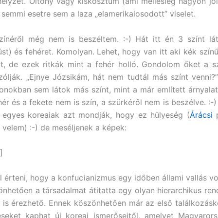
elyzet. Öltöny vagy kiskosztüm (ami mellesleg nagyon jól á
 semmi esetre sem a laza „elamerikaiosodott” viselet.
ínéről még nem is beszéltem. :-) Hát itt én 3 színt lát
üst) és fehéret. Komolyan. Lehet, hogy van itt aki kék színű
t, de ezek ritkák mint a fehér holló. Gondolom őket a 
ólják. „Ejnye Józsikám, hát nem tudtál más színt venni?”
onokban sem látok más színt, mint a már említett árnyala
hér és a fekete nem is szín, a szürkéről nem is beszélve. :-
 egyes koreaiak azt mondják, hogy ez hülyeség (
Árácsi
p
t velem) :-) de meséljenek a képek:
]
l érteni, hogy a konfucianizmus egy időben állami vallás vo
nhetően a társadalmat átitatta egy olyan hierarchikus ren
 is érezhető. Ennek köszönhetően már az első találkozás
éseket kaphat új koreai ismerőseitől, amelyet Magyaror