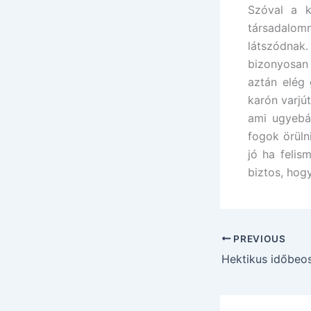
Szóval a k
társadalomm
látszódnak
bizonyosan 
aztán elég 
karón varjút
ami ugyebá
fogok örüln
jó ha felis
biztos, hog
PREVIOUS
Hektikus időbeo