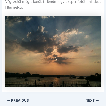
Végezetül még sikerült is lőnöm egy szuper fotót, mindezt
filter nélkül:
PREVIOUS
NEXT