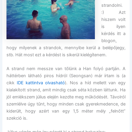
strandolni.
:) Azt
hiszem volt
is ilyen
kérdés itt a
blogon,
hogy milyenek a strandok, mennyibe kerül a belépőjegy,
stb. Hát most ezt a kérdést is sikerül kielégítenem.
A strand nem messze van tőlünk a Han folyó partján. A
háttérben látható piros hídról (Seongsan) már írtam is (a
cikk
IDE kattintva olvasható
). Nos a híd mellett van egy
kialakított strand, amit mindig csak séta közben láttunk. Ha
jól emlékszem július elején kezdte meg működését. Távolról
szemlélve úgy tűnt, hogy minden csak gyerekmedence, de
kiderült, hogy azért van egy 1,5 méter mély „felnőtt”
szekció is.