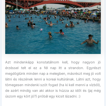
Azt mindenképp konstatálnom kell, hogy nagyon jó
érzéssel telt el ez a fél nap itt a strandon. Egyrészt
megdöglünk minden nap a melegben, másrészt meg jó volt
látni és részének lenni a koreai kultúrának. Látni azt, hogy
tömegesen mindenki szót fogad (ha ki kell menni a vízből),
de azért mindig van aki akkor is húzza az időt és (jaj még
úszom egy kört jó?) próbál egy kicsit lázadni. :)