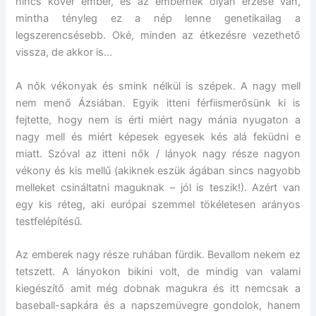
nincs kövér ember, és az embernek olyan érzése van,
mintha tényleg ez a nép lenne genetikailag a
legszerencsésebb. Oké, minden az étkezésre vezethető
vissza, de akkor is…
A nők vékonyak és smink nélkül is szépek. A nagy mell
nem menő Ázsiában. Egyik itteni férfiismerősünk ki is
fejtette, hogy nem is érti miért nagy mánia nyugaton a
nagy mell és miért képesek egyesek kés alá feküdni e
miatt. Szóval az itteni nők / lányok nagy része nagyon
vékony és kis mellű (akiknek eszük ágában sincs nagyobb
melleket csináltatni maguknak – jól is teszik!). Azért van
egy kis réteg, aki európai szemmel tökéletesen arányos
testfelépítésű.
Az emberek nagy része ruhában fürdik. Bevallom nekem ez
tetszett. A lányokon bikini volt, de mindig van valami
kiegészítő amit még dobnak magukra és itt nemcsak a
baseball-sapkára és a napszemüvegre gondolok, hanem