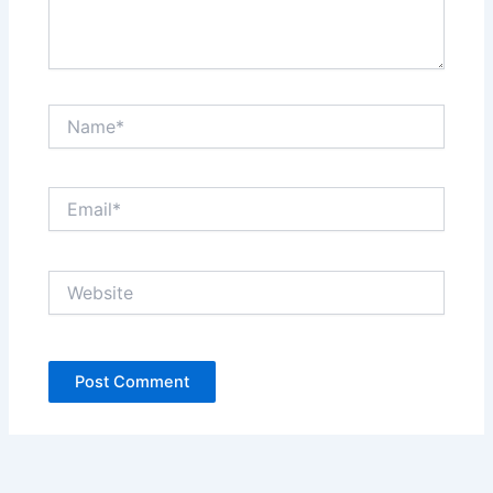
Name*
Email*
Website