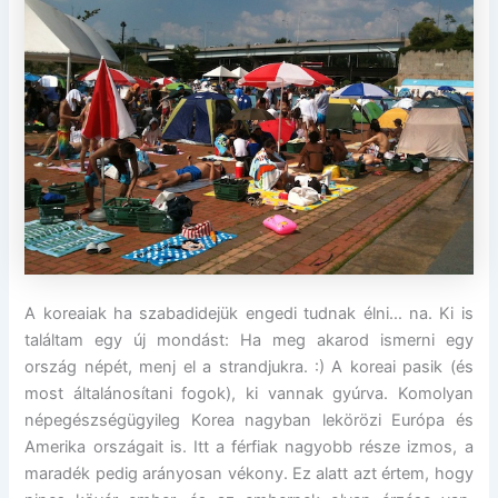
A koreaiak ha szabadidejük engedi tudnak élni… na. Ki is
találtam egy új mondást: Ha meg akarod ismerni egy
ország népét, menj el a strandjukra. :) A koreai pasik (és
most általánosítani fogok), ki vannak gyúrva. Komolyan
népegészségügyileg Korea nagyban lekörözi Európa és
Amerika országait is. Itt a férfiak nagyobb része izmos, a
maradék pedig arányosan vékony. Ez alatt azt értem, hogy