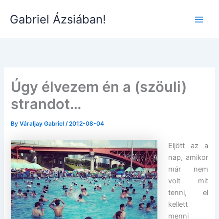
Skip
Gabriel Ázsiában!
to
Main
content
Men
Úgy élvezem én a (szöuli)
strandot…
By
Váraljay Gabriel
/
2012-08-04
Eljött az a
nap, amikor
már nem
volt mit
tenni, el
kellett
menni