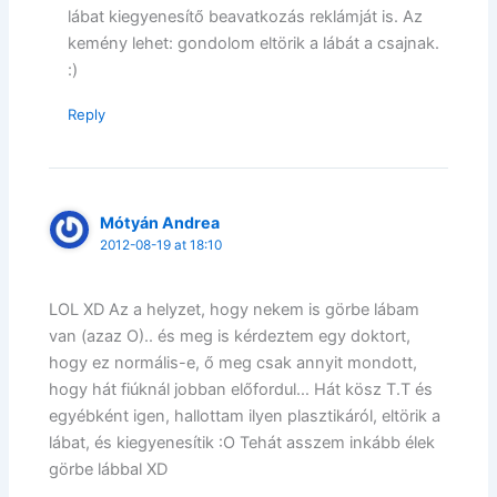
lábat kiegyenesítő beavatkozás reklámját is. Az
kemény lehet: gondolom eltörik a lábát a csajnak.
:)
Reply
Mótyán Andrea
2012-08-19 at 18:10
LOL XD Az a helyzet, hogy nekem is görbe lábam
van (azaz O).. és meg is kérdeztem egy doktort,
hogy ez normális-e, ő meg csak annyit mondott,
hogy hát fiúknál jobban előfordul… Hát kösz T.T és
egyébként igen, hallottam ilyen plasztikáról, eltörik a
lábat, és kiegyenesítik :O Tehát asszem inkább élek
görbe lábbal XD