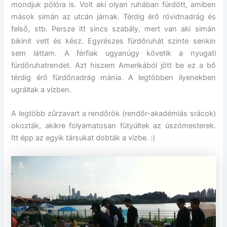
mondjuk pólóra is. Volt aki olyan ruhában fürdött, amiben
mások simán az utcán járnak. Térdig érő rövidnadrág és
felső, stb. Persze itt sincs szabály, mert van aki simán
bikinit vett és kész. Egyrészes fürdőruhát szinte senkin
sem láttam. A férfiak ugyanúgy követik a nyugati
fürdőruhatrendet. Azt hiszem Amerikából jött be ez a bő
térdig érő fürdőnadrág mánia. A legtöbben ilyenekben
ugráltak a vízben.
A legtöbb zűrzavart a rendőrök (rendőr-akadémiás srácok)
okozták, akikre folyamatosan fütyültek az úszómesterek.
Itt épp az egyik társukat dobták a vízbe. :)