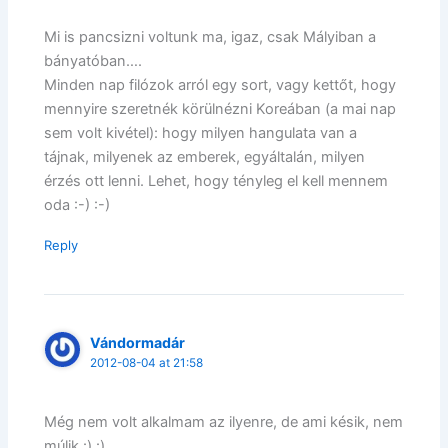
Mi is pancsizni voltunk ma, igaz, csak Mályiban a
bányatóban….
Minden nap filózok arról egy sort, vagy kettőt, hogy
mennyire szeretnék körülnézni Koreában (a mai nap
sem volt kivétel): hogy milyen hangulata van a
tájnak, milyenek az emberek, egyáltalán, milyen
érzés ott lenni. Lehet, hogy tényleg el kell mennem
oda :-) :-)
Reply
Vándormadár
2012-08-04 at 21:58
Még nem volt alkalmam az ilyenre, de ami késik, nem
múlik :) :)