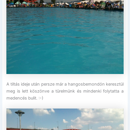
A tiltás ideje után persze már a hangosbemondón keresztül
meg is lett köszönve a türelmünk és mindenki folytatta a
medencés bulit. :-)