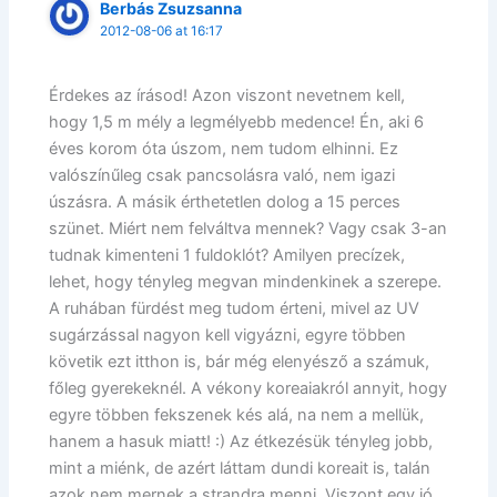
Berbás Zsuzsanna
2012-08-06 at 16:17
Érdekes az írásod! Azon viszont nevetnem kell,
hogy 1,5 m mély a legmélyebb medence! Én, aki 6
éves korom óta úszom, nem tudom elhinni. Ez
valószínűleg csak pancsolásra való, nem igazi
úszásra. A másik érthetetlen dolog a 15 perces
szünet. Miért nem felváltva mennek? Vagy csak 3-an
tudnak kimenteni 1 fuldoklót? Amilyen precízek,
lehet, hogy tényleg megvan mindenkinek a szerepe.
A ruhában fürdést meg tudom érteni, mivel az UV
sugárzással nagyon kell vigyázni, egyre többen
követik ezt itthon is, bár még elenyésző a számuk,
főleg gyerekeknél. A vékony koreaiakról annyit, hogy
egyre többen fekszenek kés alá, na nem a mellük,
hanem a hasuk miatt! :) Az étkezésük tényleg jobb,
mint a miénk, de azért láttam dundi koreait is, talán
azok nem mernek a strandra menni. Viszont egy jó