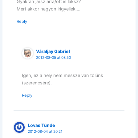
Gyakran jársz arra/ott is laksz?
Mert akkor nagyon irigyellek….
Reply
Váraljay Gabriel
2012-08-05 at 08:50
Igen, ez a hely nem messze van tőlünk
(szerencsére).
Reply
Lovas Tünde
2012-08-04 at 20:21