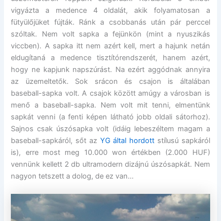
vigyázta a medence 4 oldalát, akik folyamatosan a
fütyülőjüket fújták. Ránk a csobbanás után pár perccel
szóltak. Nem volt sapka a fejünkön (mint a nyuszikás
viccben). A sapka itt nem azért kell, mert a hajunk netán
eldugítaná a medence tisztítórendszerét, hanem azért,
hogy ne kapjunk napszúrást. Na ezért aggódnak annyira
az üzemeltetők. Sok srácon és csajon is általában
baseball-sapka volt. A csajok között amúgy a városban is
menő a baseball-sapka. Nem volt mit tenni, elmentünk
sapkát venni (a fenti képen látható jobb oldali sátorhoz).
Sajnos csak úszósapka volt (idáig lebeszéltem magam a
baseball-sapkáról, sőt az
YG által hordott
stílusú sapkáról
is), erre most meg 10.000 won értékben (2.000 HUF)
vennünk kellett 2 db ultramodern dizájnú úszósapkát. Nem
nagyon tetszett a dolog, de ez van…