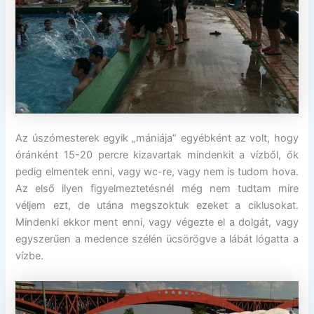
Az úszómesterek egyik „mániája” egyébként az volt, hogy
óránként 15-20 percre kizavartak mindenkit a vízből, ők
pedig elmentek enni, vagy wc-re, vagy nem is tudom hova.
Az első ilyen figyelmeztetésnél még nem tudtam mire
véljem ezt, de utána megszoktuk ezeket a ciklusokat.
Mindenki ekkor ment enni, vagy végezte el a dolgát, vagy
egyszerűen a medence szélén ücsörögve a lábát lógatta a
vízbe.