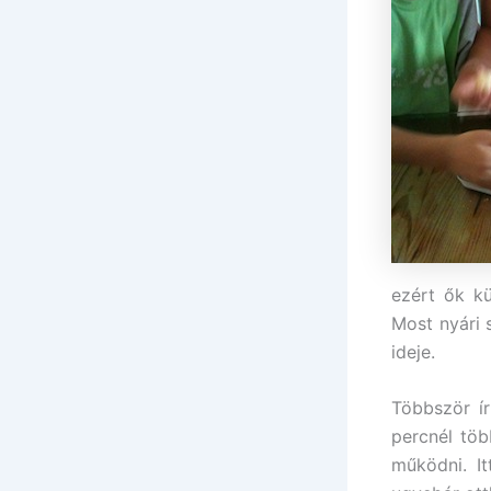
ezért ők kü
Most nyári 
ideje.
Többször ír
percnél töb
működni. It