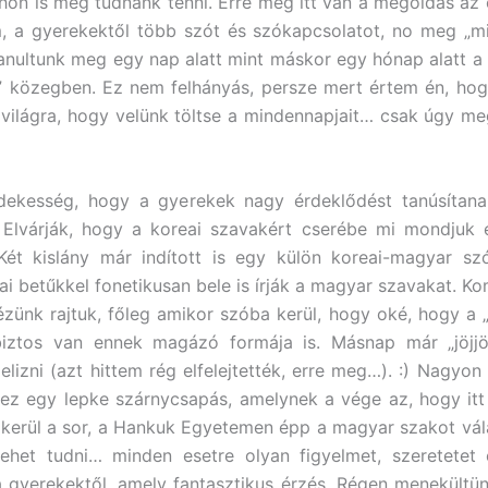
hon is meg tudnánk tenni. Erre meg itt van a megoldás az o
 a gyerekektől több szót és szókapcsolatot, no meg „mik
tanultunk meg egy nap alatt mint máskor egy hónap alatt a 
” közegben. Ez nem felhányás, persze mert értem én, hog
a világra, hogy velünk töltse a mindennapjait… csak úgy m
dekesség, hogy a gyerekek nagy érdeklődést tanúsítan
. Elvárják, hogy a koreai szavakért cserébe mi mondjuk
 Két kislány már indított is egy külön koreai-magyar sz
ai betűkkel fonetikusan bele is írják a magyar szavakat. K
zünk rajtuk, főleg amikor szóba kerül, hogy oké, hogy a „
 biztos van ennek magázó formája is. Másnap már „jöjjön
elizni (azt hittem rég elfelejtették, erre meg…). :) Nagyon
et ez egy lepke szárnycsapás, amelynek a vége az, hogy itt
kerül a sor, a Hankuk Egyetemen épp a magyar szakot vá
lehet tudni… minden esetre olyan figyelmet, szeretetet 
a gyerekektől, amely fantasztikus érzés. Régen menekültünk