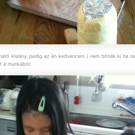
ható kislány, pedig az én kedvencem / nem bírnák ki ha 
et a munkából: