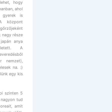
lehet, hogy
manban, ahol
 gyerek is
 A központ
rzőjeként
k nagy része
 japán anya
ületett. A
eredésből
r nemzet),
lesek na. :)
lünk egy kis
pi szinten 5
m nagyon tud
oreait, amit