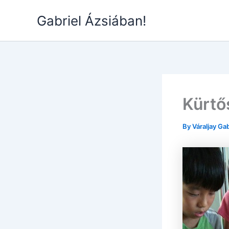
Skip
Gabriel Ázsiában!
to
content
Kürtő
By
Váraljay Ga