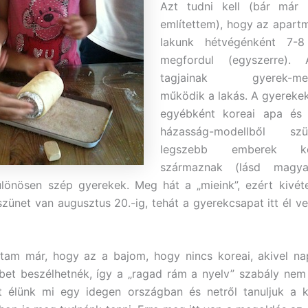
Azt tudni kell (bár már 
említettem), hogy az apart
lakunk hétvégénként 7-8
megfordul (egyszerre).
tagjainak gyerek-megő
működik a lakás. A gyereke
egyébként koreai apa és
házasság-modellből sz
legszebb emberek kev
származnak (lásd magya
lönösen szép gyerekek. Meg hát a „mieink”, ezért kivéte
szünet van augusztus 20.-ig, tehát a gyerekcsapat itt él ve
tam már, hogy az a bajom, hogy nincs koreai, akivel na
bet beszélhetnék, így a „ragad rám a nyelv” szabály ne
t élünk mi egy idegen országban és netről tanuljuk a k