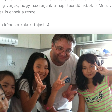
ig várjuk, hogy hazaérjünk a napi teendőinkből. :) Mi is v
ez is ennek a része.
a képen a kakukktojást! :)