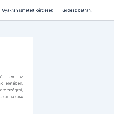
Gyakran ismételt kérdések
Kérdezz bátran!
ítés nem az
nk” életében.
országról,
 származású