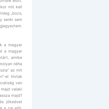
rrunk előtt.
or mit kell
rideg „bocs,
y senki sem
egjegyeztem.
ak a magyar
 el a magyar
ótárt, amibe
omolyan néha
szia” az mit
”-el hívtak
 cukiság van
 majd valaki
lassza majd?
és jókedvet
 a zaj elől,