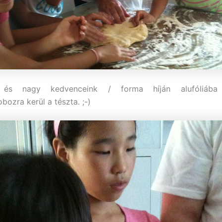
és nagy kedvenceink / forma híján alufóliába
bozra kerül a tészta. ;-)