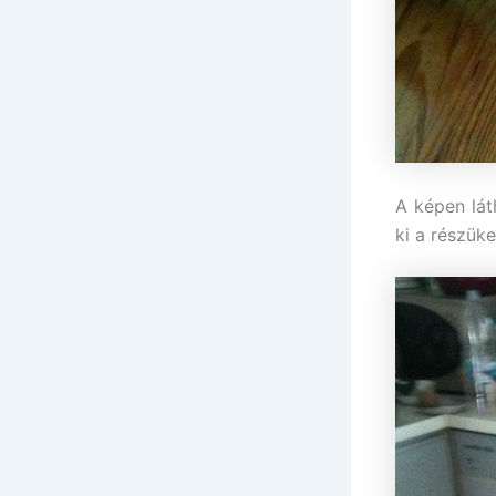
A képen lát
ki a részük