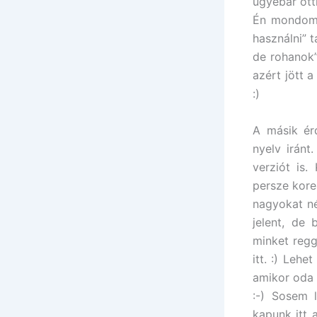
ugyebár ott
Én mondom,
használni” 
de rohanok
azért jött 
:)
A másik ér
nyelv iránt
verziót is.
persze kore
nagyokat né
jelent, de
minket regg
itt. :) Leh
amikor oda 
:-) Sosem 
kapunk itt 