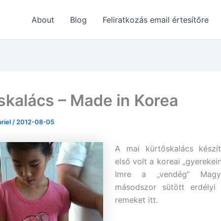
About
Blog
Feliratkozás email értesítőre
skalács – Made in Korea
briel
/
2012-08-05
A mai kürtőskalács kész
első volt a koreai „gyerekei
Imre a „vendég” Magyar
másodszor sütött erdélyi
remeket itt.