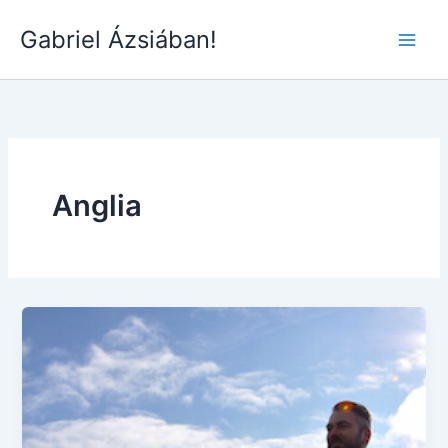
Skip
Gabriel Ázsiában!
to
Main
content
Men
Anglia