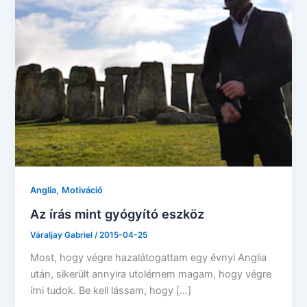
,
Anglia
Motiváció
Az írás mint gyógyító eszköz
Váraljay Gabriel
/
2015-04-25
Most, hogy végre hazalátogattam egy évnyi Anglia
után, sikerült annyira utolérnem magam, hogy végre
írni tudok. Be kell lássam, hogy […]