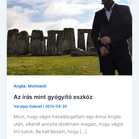
,
Anglia
Motiváció
Az írás mint gyógyító eszköz
Váraljay Gabriel
/
2015-04-25
Most, hogy végre hazalátogattam egy évnyi Anglia
után, sikerült annyira utolérnem magam, hogy végre
írni tudok. Be kell lássam, hogy […]