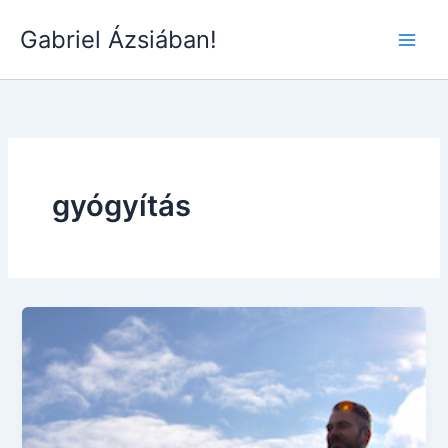
Skip
Gabriel Ázsiában!
to
Main
content
Men
gyógyítás