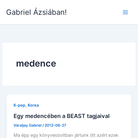
Skip
Gabriel Ázsiában!
to
Main
content
Men
medence
,
K-pop
Korea
Egy medencében a BEAST tagjaival
Váraljay Gabriel
/
2012-08-27
Ma épp egy könyvesboltban jártunk (itt azért ezek