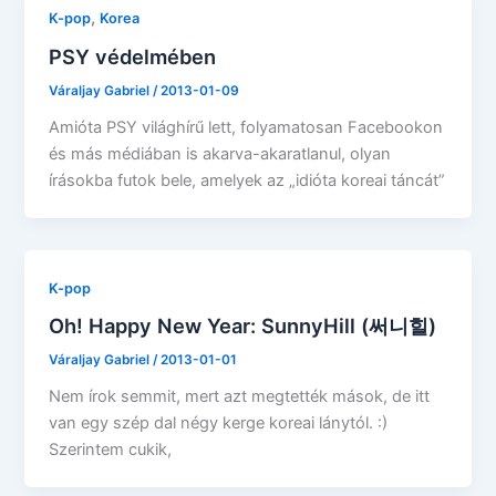
,
K-pop
Korea
PSY védelmében
Váraljay Gabriel
/
2013-01-09
Amióta PSY világhírű lett, folyamatosan Facebookon
és más médiában is akarva-akaratlanul, olyan
írásokba futok bele, amelyek az „idióta koreai táncát”
K-pop
Oh! Happy New Year: SunnyHill (써니힐)
Váraljay Gabriel
/
2013-01-01
Nem írok semmit, mert azt megtették mások, de itt
van egy szép dal négy kerge koreai lánytól. :)
Szerintem cukik,