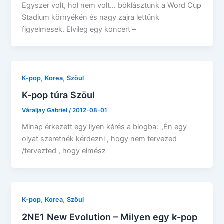
Egyszer volt, hol nem volt… bóklásztunk a Word Cup
Stadium környékén és nagy zajra lettünk
figyelmesek. Elvileg egy koncert –
,
,
K-pop
Korea
Szöul
K-pop túra Szöul
Váraljay Gabriel
/
2012-08-01
Minap érkezett egy ilyen kérés a blogba: „Én egy
olyat szeretnék kérdezni , hogy nem tervezed
/tervezted , hogy elmész
,
,
K-pop
Korea
Szöul
2NE1 New Evolution – Milyen egy k-pop