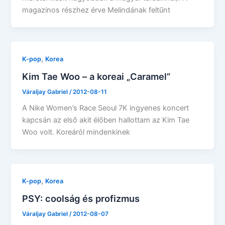
magazinos részhez érve Melindának feltűnt
,
K-pop
Korea
Kim Tae Woo – a koreai „Caramel”
Váraljay Gabriel
/
2012-08-11
A Nike Women’s Race Seoul 7K ingyenes koncert
kapcsán az első akit élőben hallottam az Kim Tae
Woo volt. Koreáról mindenkinek
,
K-pop
Korea
PSY: coolság és profizmus
Váraljay Gabriel
/
2012-08-07