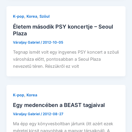
,
,
K-pop
Korea
Szöul
Életem második PSY koncertje – Seoul
Plaza
Váraljay Gabriel
/
2012-10-05
Tegnap ismét volt egy ingyenes PSY koncert a szöuli
városháza előtt, pontosabban a Seoul Plaza
nevezetű téren. Részükről ez volt
,
K-pop
Korea
Egy medencében a BEAST tagjaival
Váraljay Gabriel
/
2012-08-27
Ma épp egy könyvesboltban jártunk (itt azért ezek
méretei kicsit nagyobbak a magyar társaiknál). A