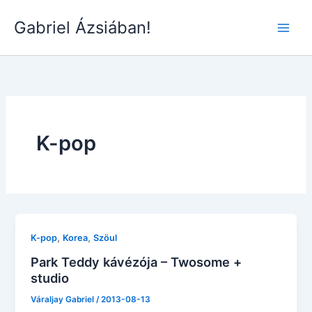
Skip
Gabriel Ázsiában!
to
Main
content
Men
K-pop
,
,
K-pop
Korea
Szöul
Park Teddy kávézója – Twosome +
studio
Váraljay Gabriel
/
2013-08-13