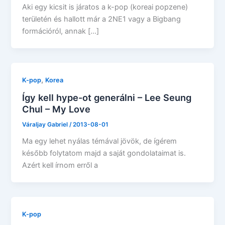
Aki egy kicsit is járatos a k-pop (koreai popzene)
területén és hallott már a 2NE1 vagy a Bigbang
formációról, annak […]
,
K-pop
Korea
Így kell hype-ot generálni – Lee Seung
Chul – My Love
Váraljay Gabriel
/
2013-08-01
Ma egy lehet nyálas témával jövök, de ígérem
később folytatom majd a saját gondolataimat is.
Azért kell írnom erről a
K-pop