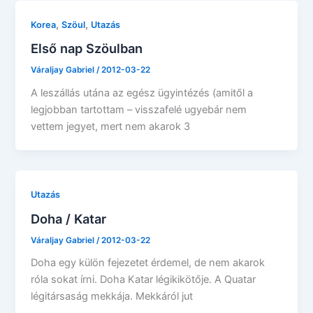
,
,
Korea
Szöul
Utazás
Első nap Szöulban
Váraljay Gabriel
/
2012-03-22
A leszállás utána az egész ügyintézés (amitől a
legjobban tartottam – visszafelé ugyebár nem
vettem jegyet, mert nem akarok 3
Utazás
Doha / Katar
Váraljay Gabriel
/
2012-03-22
Doha egy külön fejezetet érdemel, de nem akarok
róla sokat írni. Doha Katar légikikötője. A Quatar
légitársaság mekkája. Mekkáról jut