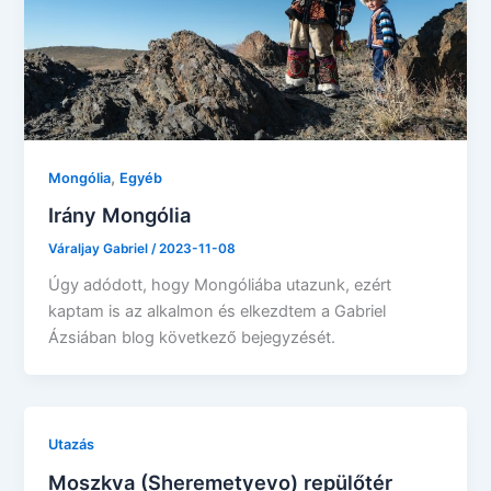
,
Mongólia
Egyéb
Irány Mongólia
Váraljay Gabriel
/
2023-11-08
Úgy adódott, hogy Mongóliába utazunk, ezért
kaptam is az alkalmon és elkezdtem a Gabriel
Ázsiában blog következő bejegyzését.
Utazás
Moszkva (Sheremetyevo) repülőtér