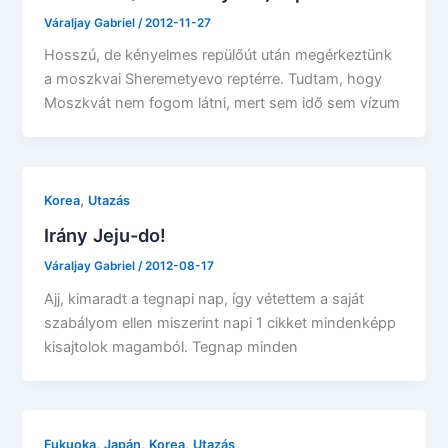
Váraljay Gabriel
/
2012-11-27
Hosszú, de kényelmes repülőút után megérkeztünk
a moszkvai Sheremetyevo reptérre. Tudtam, hogy
Moszkvát nem fogom látni, mert sem idő sem vízum
,
Korea
Utazás
Irány Jeju-do!
Váraljay Gabriel
/
2012-08-17
Ajj, kimaradt a tegnapi nap, így vétettem a saját
szabályom ellen miszerint napi 1 cikket mindenképp
kisajtolok magamból. Tegnap minden
,
,
,
Fukuoka
Japán
Korea
Utazás