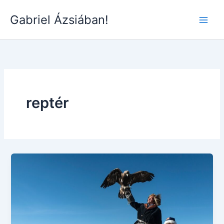
Skip
Gabriel Ázsiában!
to
Main
content
Men
reptér