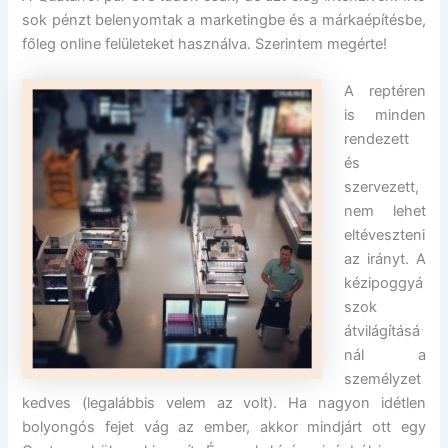
sok pénzt belenyomtak a marketingbe és a márkaépítésbe,
főleg online felületeket használva. Szerintem megérte!
A reptéren
is minden
rendezett
és
szervezett,
nem lehet
eltéveszteni
az irányt. A
kézipoggyá
szok
átvilágításá
nál a
személyzet
kedves (legalábbis velem az volt). Ha nagyon idétlen
bolyongós fejet vág az ember, akkor mindjárt ott egy