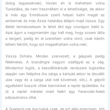
dolog (egyeseknek), hiszen én is mehettem volna
Tunéziába, de nem használtam ki a lehetőséget, de akkor
is más egy Emirátusok szerű helyen tudni magát az
embernek és más Ázsia határába átlépni majd vissza. Egy
életet természetesen le lehet élni egy országon belül is.
Apai ágon a nagymamám úgy halt meg, hogy sosem látta
a tengert, pedig én el szerettem volna vinni, csak későn
lettem felnőtt, hogy ezt megadhattam volna neki.
Vissza Dohára. Minden szervezett, a géppark pedig
félelmetes. A brandingre nagyon odafigyel ez a cég.
Mindenhol logók, a beszállókártyák rendszere logisztika
alapján van felépítve (ha sárga a kártyád akkor te átszálló
utas vagy és a sárga utat kell követned, stb.). A gépről
egyébként buszok vittek bennünket a reptér épületébe. Az
út a reptér méretei miatt felért egy Ferenciek-Keleti
pályaudvaros úttal.
A Quatarról pár éve tudok csak, de azt elég intenzíven. Irtó