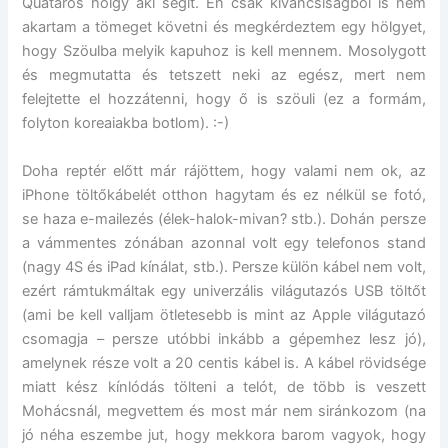
Quataros hölgy aki segít. Én csak kíváncsiságból is nem
akartam a tömeget követni és megkérdeztem egy hölgyet,
hogy Szöulba melyik kapuhoz is kell mennem. Mosolygott
és megmutatta és tetszett neki az egész, mert nem
felejtette el hozzátenni, hogy ő is szöuli (ez a formám,
folyton koreaiakba botlom). :-)
Doha reptér előtt már rájöttem, hogy valami nem ok, az
iPhone töltőkábelét otthon hagytam és ez nélkül se fotó,
se haza e-mailezés (élek-halok-mivan? stb.). Dohán persze
a vámmentes zónában azonnal volt egy telefonos stand
(nagy 4S és iPad kínálat, stb.). Persze külön kábel nem volt,
ezért rámtukmáltak egy univerzális világutazós USB töltőt
(ami be kell valljam ötletesebb is mint az Apple világutazó
csomagja – persze utóbbi inkább a gépemhez lesz jó),
amelynek része volt a 20 centis kábel is. A kábel rövidsége
miatt kész kínlódás tölteni a telót, de több is veszett
Mohácsnál, megvettem és most már nem siránkozom (na
jó néha eszembe jut, hogy mekkora barom vagyok, hogy