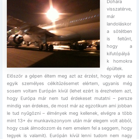
Dohára
visszatérve,
már
landoláskor
a sötétben
is feltűnt,
hogy a
kifutópályá
k homokra
épültek.
Először a gépen éltem meg azt az érzést, hogy végre az
egyik személyes célkitűzésemet elértem, ugyanis még
sosem voltam Európán kívül (lehet ezért is érezhetem azt,
hogy Európa már nem tud érdekeset mutatni – persze
mindig van érdekes, de most már az egzotikum ami jobban
le tud nyűgözni – élmények meg kellenek, elvégre a több
mint 13+ év munkaviszonyom után már elegem volt abból,
hogy csak álmodozom és nem emelem fel a seggem, hogy
tegyek is valamit). Európán kívül lenni tudom nem nagy