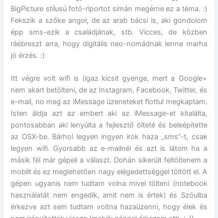
BigPicture stílusú fotó-riportot simán megérne ez a téma. :)
Fekszik a szőke angol, de az arab bácsi is, aki gondolom
épp sms-ezik a családjának, stb. Vicces, de közben
ráébreszt arra, hogy digitális neo-nomádnak lenne marha
jó érzés. :)
Itt végre volt wifi is (igaz kicsit gyenge, mert a Google+
nem akart betölteni, de az Instagram, Facebook, Twitter, és
e-mail, no meg az iMessage üzeneteket flottul megkaptam.
Isten áldja azt az embert aki az iMessage-et kitalálta,
pontosabban aki lenyúlta a fejlesztő ölteté és beleépítette
az OSX-be. Bárhol legyen ingyen írok haza „sms”-t, csak
legyen wifi. Gyorsabb az e-mailnél és azt is látom ha a
másik fél már gépeli a választ. Dohán sikerült feltöltenem a
mobilt és ez meglehetően nagy elégedettséggel töltött el. A
gépen ugyanis nem tudtam volna mivel tölteni (notebook
használatát nem engedik, amit nem is értek) és Szöulba
érkezve azt sem tudtam voltna hazaüzenni, hogy élek és