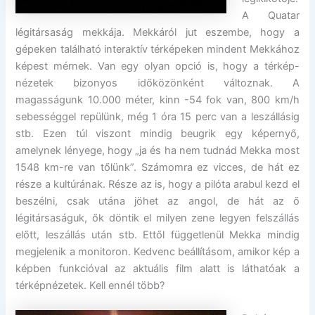
A Quatar
légitársaság mekkája. Mekkáról jut eszembe, hogy a
gépeken található interaktív térképeken mindent Mekkához
képest mérnek. Van egy olyan opció is, hogy a térkép-
nézetek bizonyos időközönként változnak. A
magasságunk 10.000 méter, kinn -54 fok van, 800 km/h
sebességgel repülünk, még 1 óra 15 perc van a leszállásig
stb. Ezen túl viszont mindig beugrik egy képernyő,
amelynek lényege, hogy „ja és ha nem tudnád Mekka most
1548 km-re van tőlünk”. Számomra ez vicces, de hát ez
része a kultúrának. Része az is, hogy a pilóta arabul kezd el
beszélni, csak utána jöhet az angol, de hát az ő
légitársaságuk, ők döntik el milyen zene legyen felszállás
előtt, leszállás után stb. Ettől függetlenül Mekka mindig
megjelenik a monitoron. Kedvenc beállításom, amikor kép a
képben funkcióval az aktuális film alatt is láthatóak a
térképnézetek. Kell ennél több?