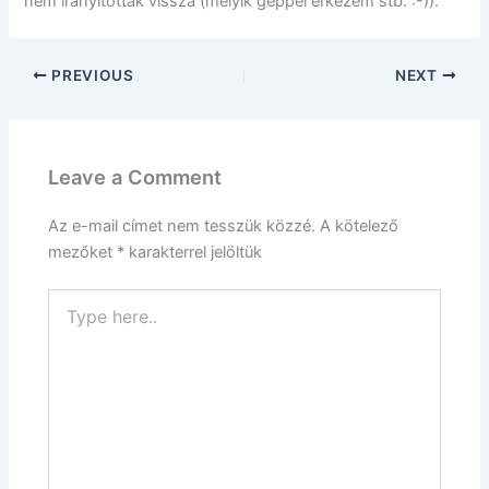
nem irányítottak vissza (melyik géppel érkezem stb. :-)).
PREVIOUS
NEXT
Leave a Comment
Az e-mail címet nem tesszük közzé.
A kötelező
mezőket
*
karakterrel jelöltük
Type
here..