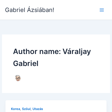
Skip
Gabriel Ázsiában!
to
Main
content
Men
Author name: Váraljay
Gabriel
,
,
Korea
Szöul
Utazás