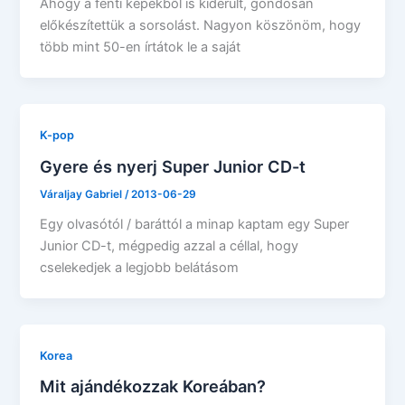
Ahogy a fenti képekből is kiderült, gondosan
előkészítettük a sorsolást. Nagyon köszönöm, hogy
több mint 50-en írtátok le a saját
K-pop
Gyere és nyerj Super Junior CD-t
Váraljay Gabriel
/
2013-06-29
Egy olvasótól / baráttól a minap kaptam egy Super
Junior CD-t, mégpedig azzal a céllal, hogy
cselekedjek a legjobb belátásom
Korea
Mit ajándékozzak Koreában?