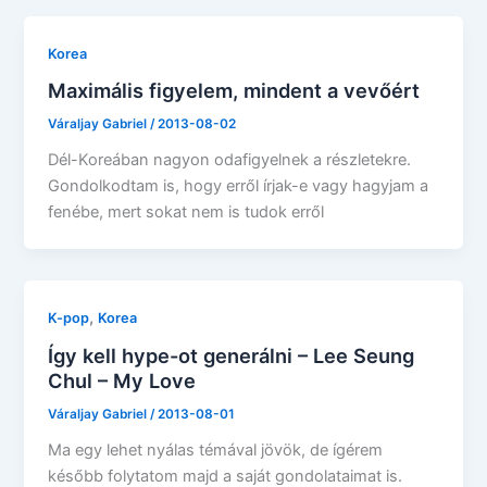
Korea
Maximális figyelem, mindent a vevőért
Váraljay Gabriel
/
2013-08-02
Dél-Koreában nagyon odafigyelnek a részletekre.
Gondolkodtam is, hogy erről írjak-e vagy hagyjam a
fenébe, mert sokat nem is tudok erről
,
K-pop
Korea
Így kell hype-ot generálni – Lee Seung
Chul – My Love
Váraljay Gabriel
/
2013-08-01
Ma egy lehet nyálas témával jövök, de ígérem
később folytatom majd a saját gondolataimat is.