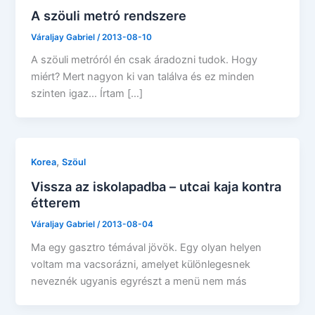
A szöuli metró rendszere
Váraljay Gabriel
/
2013-08-10
A szöuli metróról én csak áradozni tudok. Hogy
miért? Mert nagyon ki van találva és ez minden
szinten igaz… Írtam […]
,
Korea
Szöul
Vissza az iskolapadba – utcai kaja kontra
étterem
Váraljay Gabriel
/
2013-08-04
Ma egy gasztro témával jövök. Egy olyan helyen
voltam ma vacsorázni, amelyet különlegesnek
neveznék ugyanis egyrészt a menü nem más