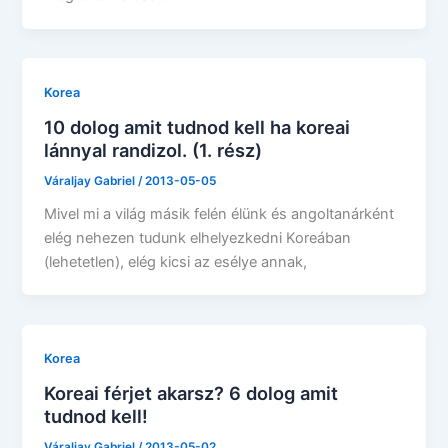
Korea
10 dolog amit tudnod kell ha koreai
lánnyal randizol. (1. rész)
Váraljay Gabriel
/
2013-05-05
Mivel mi a világ másik felén élünk és angoltanárként
elég nehezen tudunk elhelyezkedni Koreában
(lehetetlen), elég kicsi az esélye annak,
Korea
Koreai férjet akarsz? 6 dolog amit
tudnod kell!
Váraljay Gabriel
/
2013-05-02