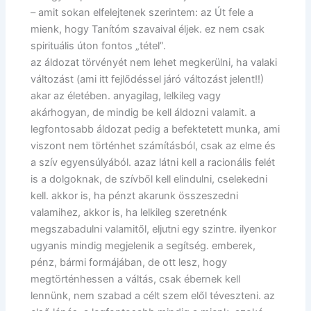
– amit sokan elfelejtenek szerintem: az Út fele a
mienk, hogy Tanítóm szavaival éljek. ez nem csak
spirituális úton fontos „tétel”.
az áldozat törvényét nem lehet megkerülni, ha valaki
változást (ami itt fejlődéssel járó változást jelent!!)
akar az életében. anyagilag, lelkileg vagy
akárhogyan, de mindig be kell áldozni valamit. a
legfontosabb áldozat pedig a befektetett munka, ami
viszont nem történhet számításból, csak az elme és
a szív egyensúlyából. azaz látni kell a racionális felét
is a dolgoknak, de szívből kell elindulni, cselekedni
kell. akkor is, ha pénzt akarunk összeszedni
valamihez, akkor is, ha lelkileg szeretnénk
megszabadulni valamitől, eljutni egy szintre. ilyenkor
ugyanis mindig megjelenik a segítség. emberek,
pénz, bármi formájában, de ott lesz, hogy
megtörténhessen a váltás, csak ébernek kell
lennünk, nem szabad a célt szem elől téveszteni. az