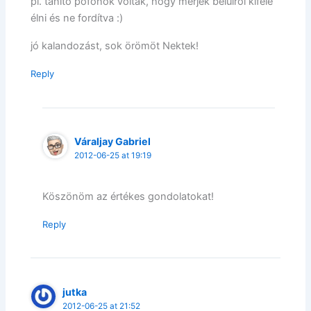
pl. tanító pofonok voltak, hogy merjek belülről kifelé
élni és ne fordítva :)
jó kalandozást, sok örömöt Nektek!
Reply
Váraljay Gabriel
2012-06-25 at 19:19
Köszönöm az értékes gondolatokat!
Reply
jutka
2012-06-25 at 21:52