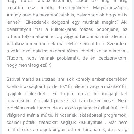
nagy Korea fanatizmusomat), akkor az még mindig
olcsóbb lesz, mintha hazarepülnénk Magyarországra.
Amúgy meg ha hazarepülnénk is, belegondolok hogy mi is
lenne? Elkezdenék dolgozni egy multinak megint? Aki
belelafatyolt már a külföld-járás mézes bödönjébe, az
otthon folyamatosan el fog vágyni. Tudom ezt már átéltem.
Vállalkozni nem mernék már elvből sem otthon. Szerintem
a vállalkozói naivitás szobrát rólam lehetett volna mintázni.
(Tudom, hogy vannak problémák, de én bebizonyítom,
hogy menni fog ez!) :)
Szóval marad az utazás, ami sok komoly ember szemében
szélhámosságként jön le. És? Én életem vagy a másiké? Én
gyűjtök emlékeket… Én fogom érezni ha megálljt kell
parancsolni. A család persze ezt is nehezen veszi. Nem
problémáznak tudom, de az előző generációk által felállított
világrend már a múlté. Nincsenek lakásépítési programok,
családi pótlék, fiatalokat segítjük kiskutyafüle… Már nem
mintha ezek a dolgok engem otthon tartanának, de a világ