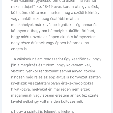
– én valamiért gyerekkorom óta érzem, ha valahol
nekem „lejárt”. kb. 18-19 éves korom óta így is élek,
költözöm. előtte nem mertem még a szülői tekintély
vagy tankötelezettség ésatöbbi miatt. a
munkahelyek már kevésbé izgattak, elég hamar és
könnyen otthagytam bármelyiket (külön történet,
hogy miért). azóta az éppen aktuális környezetem
nagy része őrültnek vagy éppen bátornak tart
engem is…
– a váltások nálam rendszerint úgy kezdődnek, hogy
jön a megérzés és tudom, hogy követnem kell,
viszont ilyenkor rendszerint semmi anyagi tőkém
nincsen még rá és az épp aktuális környezet szintén
igyekszik visszatartani olyan értékekre/dolgokra
hivatkozva, melyeket én már régen nem érzek
magaménak vagy sosem éreztem annak (ez szinte
kivétel nélkül így volt minden költözésnél).
s hogy a spirituális felemet is kiéljem: