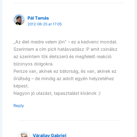
Pál Tamás
2012-06-25 at 17:05
„Az élet medre velem jön” – ez a kedvenc mondat.
Szerintem a cím picit hatásvadász :P amit csinálsz
az szerintem tök életszerű és megfelelő reakció
bizonyos dolgokra.
Persze van, akinek ez bátorság, és van, akinek ez
őrültség – de mindig az adott egyén helyzetéhez
képest.
Nagyon jó utazást, tapasztalást kívánok :)
Reply
Váraljay Gabriel