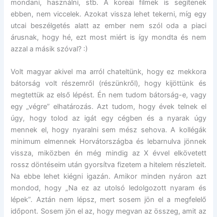
mondani, használni, stb. A koreai filmek is segítenek
ebben, nem viccelek. Azokat vissza lehet tekerni, míg egy
utcai beszélgetés alatt az ember nem szól oda a piaci
árusnak, hogy hé, ezt most miért is így mondta és nem
azzal a másik szóval? :)
Volt magyar akivel ma arról chateltünk, hogy ez mekkora
bátorság volt részemről (részünkről), hogy kijöttünk és
megtettük az első lépést. Én nem tudom bátorság-e, vagy
egy „végre” elhatározás. Azt tudom, hogy évek telnek el
úgy, hogy tolod az igát egy cégben és a nyarak úgy
mennek el, hogy nyaralni sem mész sehova. A kollégák
minimum elmennek Horvátországba és lebarnulva jönnek
vissza, miközben én még mindig az X évvel elkövetett
rossz döntéseim után gyorsítva fizetem a hitelem részleteit.
Na ebbe lehet kiégni igazán. Amikor minden nyáron azt
mondod, hogy „Na ez az utolsó ledolgozott nyaram és
lépek”. Aztán nem lépsz, mert sosem jön el a megfelelő
időpont. Sosem jön el az, hogy megvan az összeg, amit az