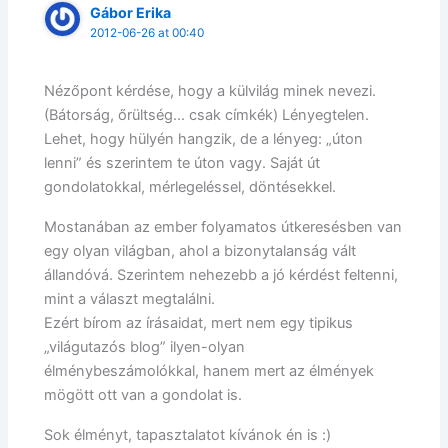
Gábor Erika
2012-06-26 at 00:40
Nézőpont kérdése, hogy a külvilág minek nevezi.
(Bátorság, őrültség… csak címkék) Lényegtelen.
Lehet, hogy hülyén hangzik, de a lényeg: „úton
lenni” és szerintem te úton vagy. Saját út
gondolatokkal, mérlegeléssel, döntésekkel.
Mostanában az ember folyamatos útkeresésben van
egy olyan világban, ahol a bizonytalanság vált
állandóvá. Szerintem nehezebb a jó kérdést feltenni,
mint a választ megtalálni.
Ezért bírom az írásaidat, mert nem egy tipikus
„világutazós blog” ilyen-olyan
élménybeszámolókkal, hanem mert az élmények
mögött ott van a gondolat is.
Sok élményt, tapasztalatot kívánok én is :)