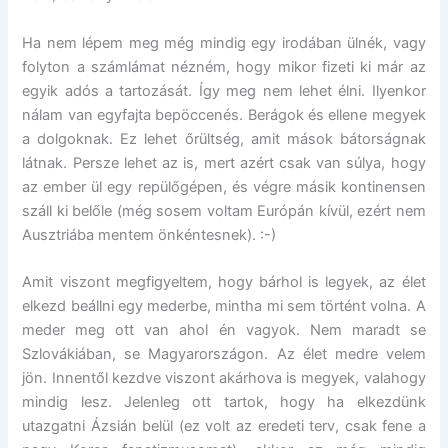
Ha nem lépem meg még mindig egy irodában ülnék, vagy
folyton a számlámat nézném, hogy mikor fizeti ki már az
egyik adós a tartozását. Így meg nem lehet élni. Ilyenkor
nálam van egyfajta bepöccenés. Berágok és ellene megyek
a dolgoknak. Ez lehet őrültség, amit mások bátorságnak
látnak. Persze lehet az is, mert azért csak van súlya, hogy
az ember ül egy repülőgépen, és végre másik kontinensen
száll ki belőle (még sosem voltam Európán kívül, ezért nem
Ausztriába mentem önkéntesnek). :-)
Amit viszont megfigyeltem, hogy bárhol is legyek, az élet
elkezd beállni egy mederbe, mintha mi sem történt volna. A
meder meg ott van ahol én vagyok. Nem maradt se
Szlovákiában, se Magyarországon. Az élet medre velem
jön. Innentől kezdve viszont akárhova is megyek, valahogy
mindig lesz. Jelenleg ott tartok, hogy ha elkezdünk
utazgatni Ázsián belül (ez volt az eredeti terv, csak fene a