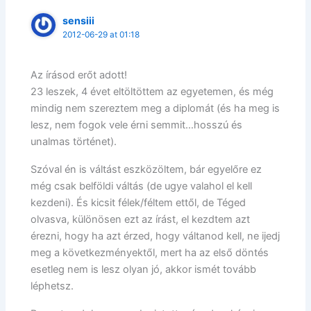
sensiii
2012-06-29 at 01:18
Az írásod erőt adott!
23 leszek, 4 évet eltöltöttem az egyetemen, és még
mindig nem szereztem meg a diplomát (és ha meg is
lesz, nem fogok vele érni semmit…hosszú és
unalmas történet).
Szóval én is váltást eszközöltem, bár egyelőre ez
még csak belföldi váltás (de ugye valahol el kell
kezdeni). És kicsit félek/féltem ettől, de Téged
olvasva, különösen ezt az írást, el kezdtem azt
érezni, hogy ha azt érzed, hogy váltanod kell, ne ijedj
meg a következményektől, mert ha az első döntés
esetleg nem is lesz olyan jó, akkor ismét tovább
léphetsz.