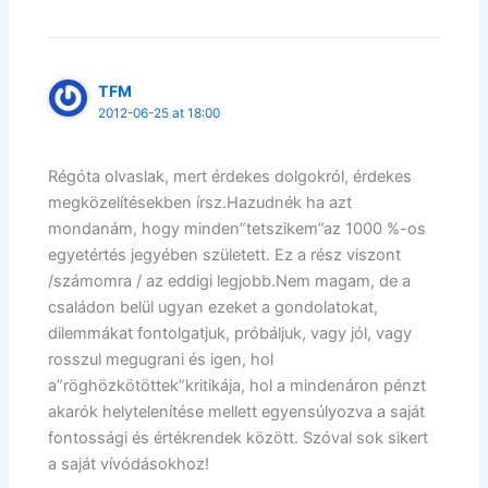
TFM
2012-06-25 at 18:00
Régóta olvaslak, mert érdekes dolgokról, érdekes
megközelítésekben írsz.Hazudnék ha azt
mondanám, hogy minden”tetszikem”az 1000 %-os
egyetértés jegyében született. Ez a rész viszont
/számomra / az eddigi legjobb.Nem magam, de a
családon belül ugyan ezeket a gondolatokat,
dilemmákat fontolgatjuk, próbáljuk, vagy jól, vagy
rosszul megugrani és igen, hol
a”röghözkötöttek”kritikája, hol a mindenáron pénzt
akarók helytelenítése mellett egyensúlyozva a saját
fontossági és értékrendek között. Szóval sok sikert
a saját vívódásokhoz!