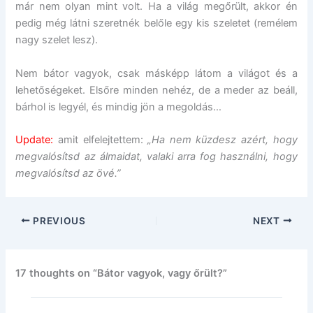
már nem olyan mint volt. Ha a világ megőrült, akkor én
pedig még látni szeretnék belőle egy kis szeletet (remélem
nagy szelet lesz).
Nem bátor vagyok, csak másképp látom a világot és a
lehetőségeket. Elsőre minden nehéz, de a meder az beáll,
bárhol is legyél, és mindig jön a megoldás…
Update:
amit elfelejtettem:
„Ha nem küzdesz azért, hogy
megvalósítsd az álmaidat, valaki arra fog használni, hogy
megvalósítsd az övé.”
PREVIOUS
NEXT
17 thoughts on “Bátor vagyok, vagy őrült?”