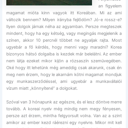
an figyelem
magamat mióta kinn vagyok itt Koreában. Mi az ami
változik bennem? Milyen irányba fejlődöm? Jó-e rossz-e?
Ilyen dolgok járnak néha az agyamban. Persze megteszek
mindent, hogy ha egy kétség, vagy megingás megjelenik a
színen, akkor 10 percnél többet ne agyaljak rajta. Most
ugyebár a fő kérdés, hogy menni vagy maradni? Korea
bizonyos hátsó dolgaiba is kezdek már belelátni. Az ember
nem látja ezeket mikor kijön a rózsaszín szemüvegében.
Oké hogy itt lehetünk még ameddig csak akarunk, csak én
meg nem érzem, hogy le akarnám kötni magamat mondjuk
egy munkaszerződéssel, ami ugyebár a munkavállalói
vízum miatt „könnyítené” a dolgokat.
Szóval van 3 hónapunk az egészre, és el lesz döntve merre
tovább. A koreai nyelv még mindig nem megy fényesen,
persze azt érzem, mintha felgyorsult volna. Van az a szint
amikor az ember kezd ráérezni egy nyelvre. Mikor mit kell