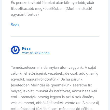
És persze további írásokat akár könnyedebb, akár
filozofikusabb megközelítésben. (Mert mindkettő
egyaránt fontos)
Reply
Késa
2012-06-26 at 10:18
Természetesen mindannyian úton vagyunk. A saját
célunk, lehetőségeink vezetnek, de csak addig, amíg
egyedül, magunkról döntünk. De ha párunk
(esetedben Melinda) és gyermekünk szeretne fix
helyet, iskolát, munkát és barátokat, akkor haza kell
érni – bármelyik ország legyen is az! A sok élmény
veletek marad, abból építhetitek váratokat. S akkor új
célt – feladatot tűztök ki, ami már a család célja is.