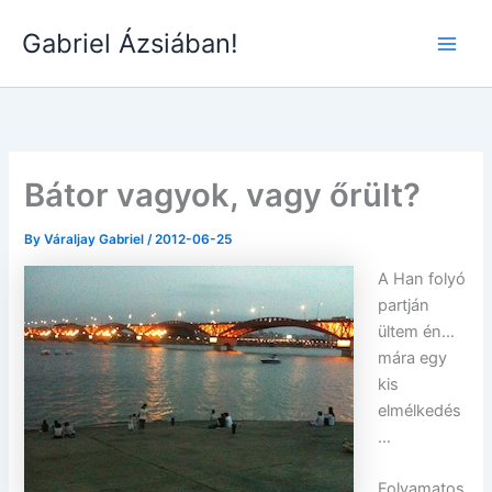
Skip
Gabriel Ázsiában!
to
Main
content
Men
Bátor vagyok, vagy őrült?
By
Váraljay Gabriel
/
2012-06-25
A Han folyó
partján
ültem én…
mára egy
kis
elmélkedés
…
Folyamatos