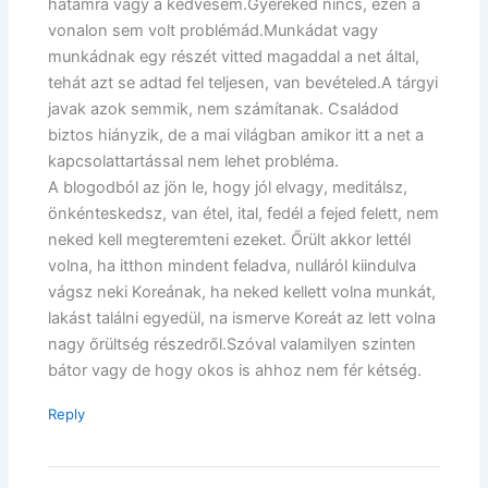
hátamra vagy a kedvesem.Gyereked nincs, ezen a
vonalon sem volt problémád.Munkádat vagy
munkádnak egy részét vitted magaddal a net által,
tehát azt se adtad fel teljesen, van bevételed.A tárgyi
javak azok semmik, nem számítanak. Családod
biztos hiányzik, de a mai világban amikor itt a net a
kapcsolattartással nem lehet probléma.
A blogodból az jön le, hogy jól elvagy, meditálsz,
önkénteskedsz, van étel, ital, fedél a fejed felett, nem
neked kell megteremteni ezeket. Őrült akkor lettél
volna, ha itthon mindent feladva, nulláról kiindulva
vágsz neki Koreának, ha neked kellett volna munkát,
lakást találni egyedül, na ismerve Koreát az lett volna
nagy őrültség részedről.Szóval valamilyen szinten
bátor vagy de hogy okos is ahhoz nem fér kétség.
Reply