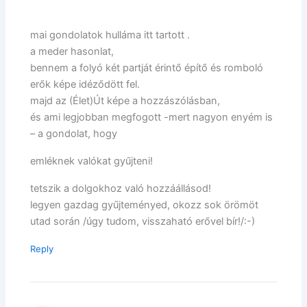
mai gondolatok hulláma itt tartott .
a meder hasonlat,
bennem a folyó két partját érintő építő és romboló
erők képe idéződött fel.
majd az (Élet)Út képe a hozzászólásban,
és ami legjobban megfogott -mert nagyon enyém is
– a gondolat, hogy
emléknek valókat gyűjteni!
tetszik a dolgokhoz való hozzáállásod!
legyen gazdag gyűjteményed, okozz sok örömöt
utad során /úgy tudom, visszaható erővel bír!/:-)
Reply