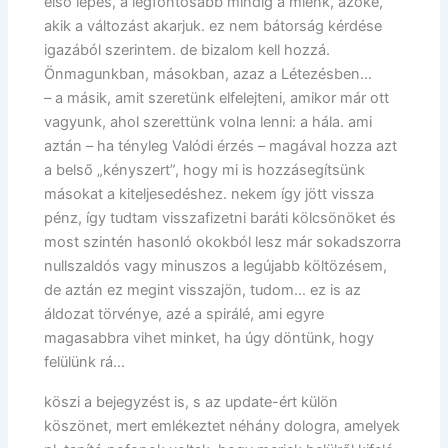
első lépés, a legfontosabb mindig a mienk, azoké,
akik a változást akarjuk. ez nem bátorság kérdése
igazából szerintem. de bizalom kell hozzá.
Önmagunkban, másokban, azaz a Létezésben…
– a másik, amit szeretünk elfelejteni, amikor már ott
vagyunk, ahol szerettünk volna lenni: a hála. ami
aztán – ha tényleg Valódi érzés – magával hozza azt
a belső „kényszert”, hogy mi is hozzásegítsünk
másokat a kiteljesedéshez. nekem így jött vissza
pénz, így tudtam visszafizetni baráti kölcsönöket és
most szintén hasonló okokból lesz már sokadszorra
nullszaldós vagy minuszos a legújabb költözésem,
de aztán ez megint visszajön, tudom… ez is az
áldozat törvénye, azé a spirálé, ami egyre
magasabbra vihet minket, ha úgy döntünk, hogy
felülünk rá…
köszi a bejegyzést is, s az update-ért külön
köszönet, mert emlékeztet néhány dologra, amelyek