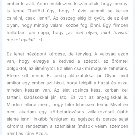
ember kitalált. Anno emlékszem kiszámoltuk, hogy mennyi
is lenne Thaiföld úgy, hogy 1 évig semmit se kelljen
csinálni, csak „lenni”. Az összeg elég jól gyűlt, de az élet
olyan, hogy mindig valami közbe fog jönni. Egy filmben
hallottam pár napja, hogy
„az élet olyan, mint tövisről
mézet nyalni”
. :-)
Ez lehet nézőpont kérdése, de tényleg. A valóság azon
van, hogy elvegye a kedved a széptől, az örömteli
dolgoktól, az élménytől. Ez ellen csak mi magunk tehetünk.
Ellene kell menni. Ez pedig áldozatokkal jár. Olyan mint
amikor egy ember azt hiszi, hogy felépíti a házát és azzal
minden készen van. Az élet sosincs kész, karban kell
tartani, kiadásokkal jár, stb. Ez volt az anyagiakkal is.
Minden ellene ment, hogy félre lehessen tenni. Mivel én
nem akartam egy körbetartozásos vállalkozósdi újabb
eleme lenni, inkább felrúgtam az egészet és persze saját
káromra rendeztem a számlákat (mások velem szemben
nem) és irány Ázsia.