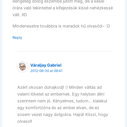
Rengeteg dolog eszembe jutott még, de a kései
órára való tekintettel a kifejezésük kissé nehézkessé
vált. XD
Mindenesetre továbbra is maradok hű olvasód~ :D
Reply
Váraljay Gabriel
2012-06-30 at 09:41
Azért okosan duhajkodj! :) Minden váltás ad
valami löketet az embernek. Egy helyben állni
szerintem nem jó. Kényelmes, tudom… kialakul
egy komfortzóna és az ember elvan, de ez
sosem vezet nagy dolgokra. Hajrá! Köszi, hogy
olvasol!