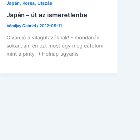
,
,
Japán
Korea
Utazás
Japán – út az ismeretlenbe
Váraljay Gabriel
/
2012-09-11
Olyan jó a világutazóknak! – mondanák
sokan, ám én ezt most úgy meg cáfolom
mint a pinty. :) Holnap ugyanis