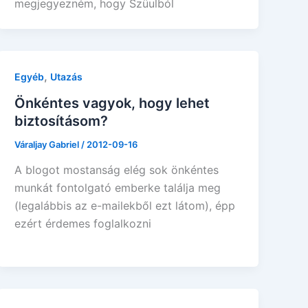
megjegyezném, hogy Szüulból
,
Egyéb
Utazás
Önkéntes vagyok, hogy lehet
biztosításom?
Váraljay Gabriel
/
2012-09-16
A blogot mostanság elég sok önkéntes
munkát fontolgató emberke találja meg
(legalábbis az e-mailekből ezt látom), épp
ezért érdemes foglalkozni