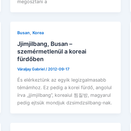
megosztani a
,
Busan
Korea
Jjimjilbang, Busan –
szemérmetlenül a koreai
fürdőben
Váraljay Gabriel
/
2012-09-17
És elérkeztünk az egyik legizgalmasabb
témámhoz. Ez pedig a korei fürdő, angolul
írva „jjimjilbang”, koreaiul 찜질방, magyarul
pedig ejtsük mondjuk dzsimdzsilbang-nak.