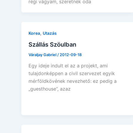
régi vágyam, szeretnék oda
,
Korea
Utazás
Szállás Szöulban
Váraljay Gabriel
/
2012-09-18
Egy ideje indult el az a projekt, ami
tulajdonképpen a civil szervezet egyik
mérföldkövének nevezhető: ez pedig a
„guesthouse”, azaz