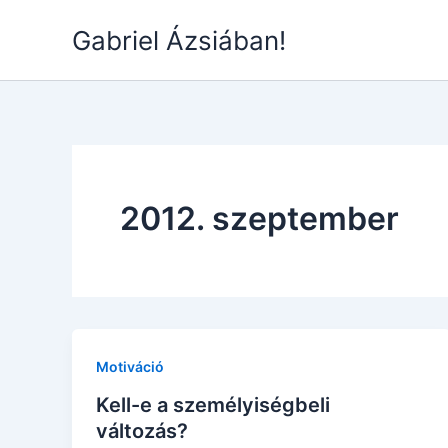
Skip
Gabriel Ázsiában!
to
content
2012. szeptember
Motiváció
Kell-e a személyiségbeli
változás?