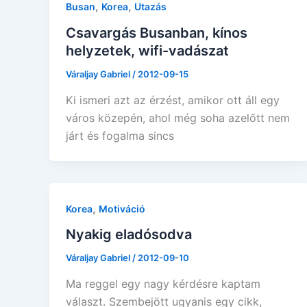
,
,
Busan
Korea
Utazás
Csavargás Busanban, kínos
helyzetek, wifi-vadászat
Váraljay Gabriel
/
2012-09-15
Ki ismeri azt az érzést, amikor ott áll egy
város közepén, ahol még soha azelőtt nem
járt és fogalma sincs
,
Korea
Motiváció
Nyakig eladósodva
Váraljay Gabriel
/
2012-09-10
Ma reggel egy nagy kérdésre kaptam
választ. Szembejött ugyanis egy cikk,