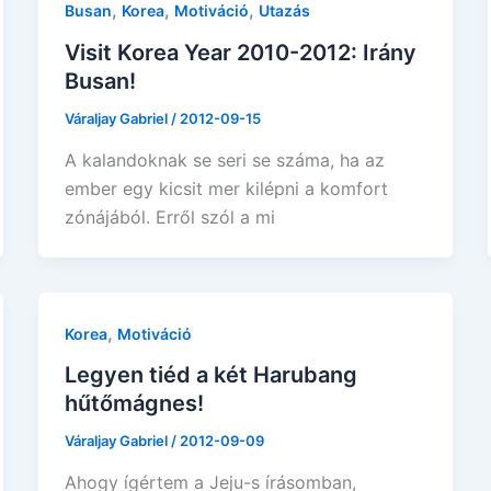
,
,
,
Busan
Korea
Motiváció
Utazás
Visit Korea Year 2010-2012: Irány
Busan!
Váraljay Gabriel
/
2012-09-15
A kalandoknak se seri se száma, ha az
ember egy kicsit mer kilépni a komfort
zónájából. Erről szól a mi
,
Korea
Motiváció
Legyen tiéd a két Harubang
hűtőmágnes!
Váraljay Gabriel
/
2012-09-09
Ahogy ígértem a Jeju-s írásomban,