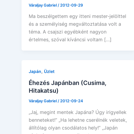
Váraljay Gabriel
/
2012-09-29
Ma beszélgettem egy itteni mester-jelölttel
és a személyiség megváltoztatása volt a
téma. A csajszi egyébként nagyon
értelmes, szóval kíváncsi voltam […]
,
Japán
Üzlet
Éhezés Japánban (Cusima,
Hitakatsu)
Váraljay Gabriel
/
2012-09-24
„Jaj, megint mentek Japána? Úgy irigyellek
benneteket!” „Ha lehetne cserélnék veletek,
állítólag olyan csodálatos hely!” „Japán