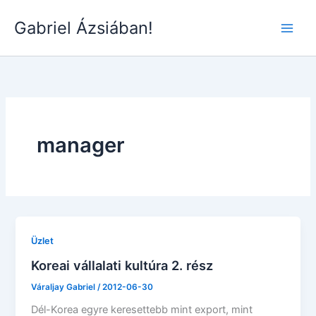
Skip
Gabriel Ázsiában!
to
Main
content
Men
manager
Üzlet
Koreai vállalati kultúra 2. rész
Váraljay Gabriel
/
2012-06-30
Dél-Korea egyre keresettebb mint export, mint