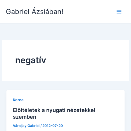
Skip
Gabriel Ázsiában!
to
Main
content
Men
negatív
Korea
Előítéletek a nyugati nézetekkel
szemben
Váraljay Gabriel
/
2012-07-20