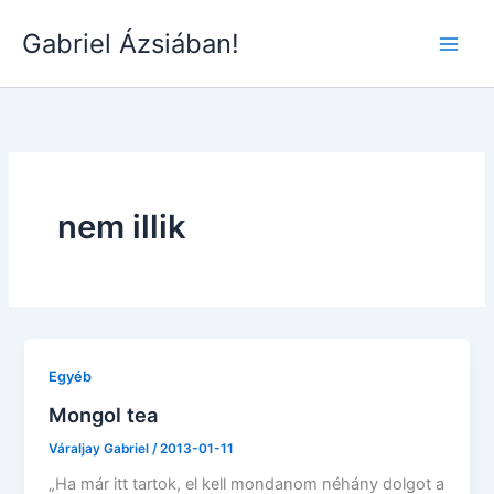
Skip
Gabriel Ázsiában!
to
Main
content
Men
nem illik
Egyéb
Mongol tea
Váraljay Gabriel
/
2013-01-11
„Ha már itt tartok, el kell mondanom néhány dolgot a