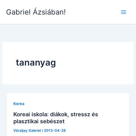
Skip
Gabriel Ázsiában!
to
Main
content
Men
tananyag
Korea
Koreai iskola: diákok, stressz és
plasztikai sebészet
Váraljay Gabriel
/
2013-04-28