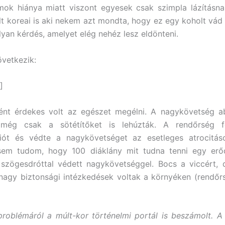
ok hiánya miatt viszont egyesek csak szimpla lázításnak
lt koreai is aki nekem azt mondta, hogy ez egy koholt vád 
lyan kérdés, amelyet elég nehéz lesz eldönteni.
övetkezik:
]
ént érdekes volt az egészet megélni. A nagykövetség ab
még csak a sötétítőket is lehúzták. A rendőrség f
iót és védte a nagykövetséget az esetleges atrocitáso
 sem tudom, hogy 100 diáklány mit tudna tenni egy erő
 szögesdróttal védett nagykövetséggel. Bocs a viccért,
nagy biztonsági intézkedések voltak a környéken (rendőr
roblémáról a múlt-kor történelmi portál is beszámolt. 