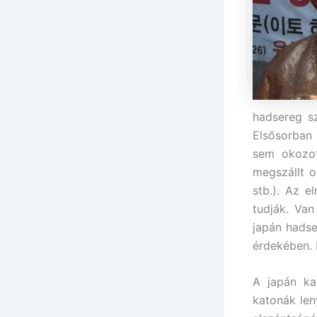
hadsereg sz
Elsősorban 
sem okozot
megszállt o
stb.). Az e
tudják. Van
japán hads
érdekében. É
A japán ka
katonák len