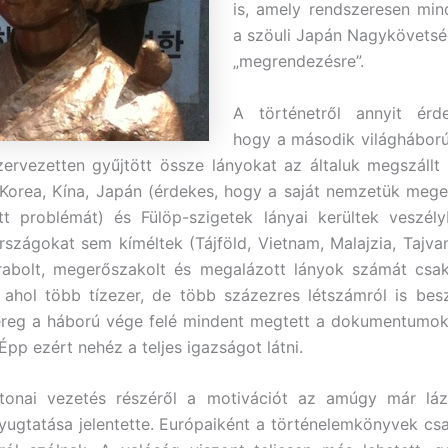
is, amely rendszeresen mi
a szöuli Japán Nagykövetség
„megrendezésre”.
A történetről annyit érd
hogy a második világhábor
ervezetten gyűjtött össze lányokat az általuk megszállt t
Korea, Kína, Japán (érdekes, hogy a saját nemzetük meg
t problémát) és Fülöp-szigetek lányai kerültek veszél
rszágokat sem kíméltek (Tájföld, Vietnam, Malajzia, Tajvan
lrabolt, megerőszakolt és megalázott lányok számát csak
 ahol több tízezer, de több százezres létszámról is be
ereg a háború vége felé mindent megtett a dokumentumok 
pp ezért nehéz a teljes igazságot látni.
tonai vezetés részéről a motivációt az amúgy már láz
yugtatása jelentette. Európaiként a történelemkönyvek cs