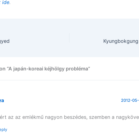
t ide
.
gyed
Kyungbokgung 
on “A japán-koreai kéjhölgy probléma”
ya
2012-05-
ért az az emlékmű nagyon beszédes, szemben a nagyköve
eply