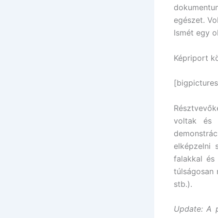
dokumentum
egészet. Vo
Ismét egy o
Képriport k
[bigpictures
Résztvevők
voltak és 
demonstrác
elképzelni
falakkal és
túlságosan 
stb.).
Update: A p