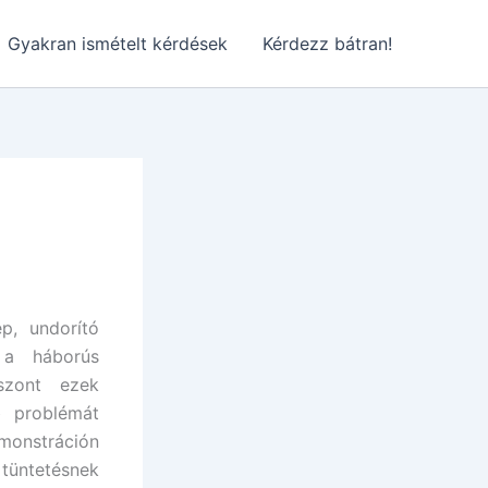
Gyakran ismételt kérdések
Kérdezz bátran!
p, undorító
 a háborús
iszont ezek
b problémát
onstráción
 tüntetésnek