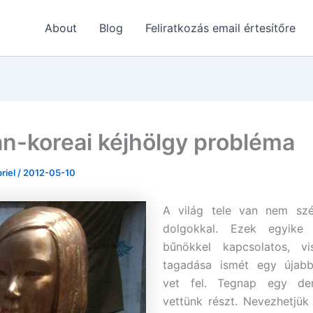
About
Blog
Feliratkozás email értesítőre
án-koreai kéjhölgy probléma
briel
/
2012-05-10
A világ tele van nem szé
dolgokkal. Ezek egyike
bűnökkel kapcsolatos, v
tagadása ismét egy újab
vet fel. Tegnap egy dem
vettünk részt. Nevezhetjük