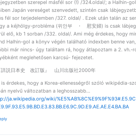
bjegyzetben szerepel másfél sor (!) /324.oldal/; a Halhin-gol
iben Japán vereséget szenvedett, szintén csak lábjegyzetb
és fél sor terjedelemben /327. oldal/ . Ezek után talán az 
gy a kéjhölgy-probléma (위안부 ・ 慰安婦) is csak lábjeg
rül elő, kb 1 sorban /332. oldal/. Ami még érdekes, hogy mi
nd Halhin-gol a könyv végén található indexben benne van,
óbbi már nincs- úgy találtam rá, hogy átlapoztam a 2. vh.-ró
yébként meglehetősen karcsú- fejezetet.
『詳説日本史 改訂版』 山川出版社2000年
 is érdekes, hogy a Korea-ellenességről szóló wikipédia-sz
pán nyelvű változatban a leghosszabb…
tp://ja.wikipedia.org/wiki/%E5%AB%8C%E9%9F%93#.E5.9C.
E9.9F.93.E5.9B.BD.E3.83.BB.E6.9C.9D.E9.AE.AE.E4.BA.BA
eply