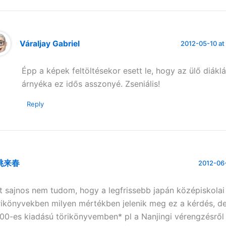
Váraljay Gabriel
2012-05-10 at
Épp a képek feltöltésekor esett le, hogy az ülő diákl
árnyéka ez idős asszonyé. Zseniális!
Reply
桃来春
2012-06-
t sajnos nem tudom, hogy a legfrissebb japán középiskolai
rikönyvekben milyen mértékben jelenik meg ez a kérdés, d
00-es kiadású törikönyvemben* pl a Nanjingi vérengzésről