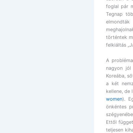
foglal pár 
Tegnap töb
elmondták
meghajolnak
történtek m
felkiáltás „
A probléma
nagyon jól
Koreába, ső
a két nemz
kellene, de
women
). E
önkéntes pr
szégyenében
Ettől függe
teljesen ki