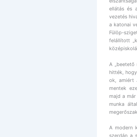
elszántság
ellátás és
vezetés hiv
a katonai v
Fülöp-szige
felállított
középiskolá
A „beetető
hitték, hog
ok, amiért 
mentek eze
majd a már 
munka álta
megerőszako
A modern k
szerdán a s