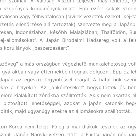
áról szólnak. A valóság viszont teljesen más lehetett, 
 a szegényes körülmények miatt. Épp ezért sokak szerin
atalosan vagy félhivatalosan (civilek vezették ezeket kéj-t
ezetés ellenőrzése alá tartoztak) szervezte meg a Japánb
teken, Indonéziában, később Malajziában, Thaiföldön, B
 „kéj-állomásokat”. A Japán Birodalmi Hadsereg volt a fele
s korú lányok „beszerzéséért”.
 szöveg” a más országban végezhető munkalehetőség volt
y gyárakban vagy éttermekben fognak dolgozni. Épp ez le
Japán az egészre legyintéssel reagál. A fiatal nők szer
kre a helyekre. Az „önkénteseket” begyűjtötték és beb
előre kialakított zónákba szállították. Akik nem akartak éln
l biztosított lehetőséggel, azokat a japán katonák begy
lták, majd ugyanúgy ezekre az állomásokra szállították.
ori Korea nem felejt. Főleg a mai diákok tesznek az ügy
zöuli Japán Nagykövetség előtt, a Fujitsu japán cég jár