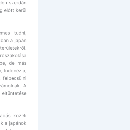
nden szerdán
 előtt kerül
emes tudni,
úban a japán
erületekről.
erőszakolása
ybe, de más
, Indonézia,
 felbecsülni
számolnak. A
eltüntetése
adás közeli
ak a japánok