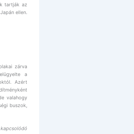
 tartják az
Japán ellen.
lakai zárva
elügyelte a
któl. Azért
dítményként
 de valahogy
ségi buszok,
A kapcsolódó