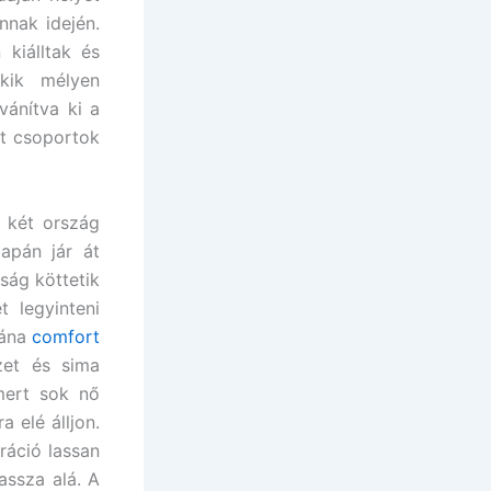
nnak idején.
kiálltak és
kik mélyen
vánítva ki a
lt csoportok
 két ország
apán jár át
ság köttetik
 legyinteni
tána
comfort
zet és sima
 mert sok nő
 elé álljon.
ráció lassan
assza alá. A