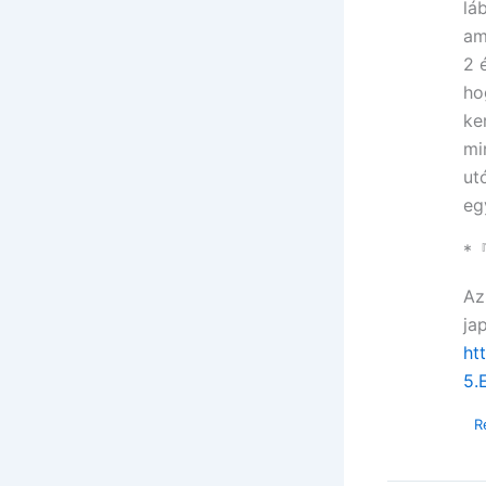
lá
am
2 
ho
ke
mi
ut
eg
*
Az
ja
ht
5.
R