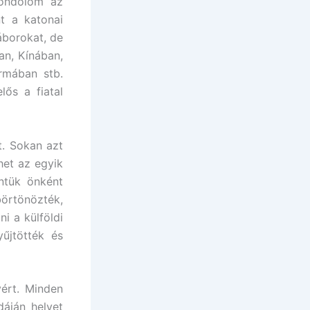
gondolom az
t a katonai
áborokat, de
an, Kínában,
urmában stb.
lős a fiatal
. Sokan azt
het az egyik
intük önként
örtönözték,
i a külföldi
űjtötték és
ért. Minden
dáján helyet