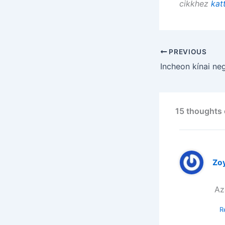
cikkhez
kat
PREVIOUS
Incheon kínai ne
15 thoughts 
Zo
Az
R