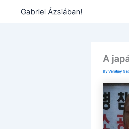
Skip
Gabriel Ázsiában!
to
content
A jap
By
Váraljay Ga