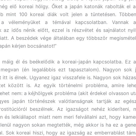
még elő koreai hölgy. Őket a japán katonák rabolták el a
b mint 100 koreai diák volt jelen a tüntetésen. Többen 
 a véleményüket a témával kapcsolatban. Vannak a
 az idős nénik előtt, ezzel is részvétet és sajnálatot nyil
iatt. A beszédek vége általában egy többször megisméte
Japán kérjen bocsánatot!”
 máig él és beékelődik a koreai-japán kapcsolatba. Ez a
 megvan (én legalábbis ezt tapasztalom). Nagyon sok j
t itt is élnek. Ugyanez igaz visszafele is. Nagyon sok házas
et között is. Az egyik történelmi probléma, amire lehet
 lehet nem: a kéjhölgyek probléma (akit érdekel olvasson u
gyes japán történészek valótlanságnak tartják az egés
ostitúcióról beszélnek. Az igazságot nehéz kideríteni,
 és lelkiállapot miatt nem meri felvállalni azt, hogy kamera
tlenül nagyon sokan megtették, még akkor is ha ez a gene
hal. Sok koreai hiszi, hogy az igazság az emberrablást tám