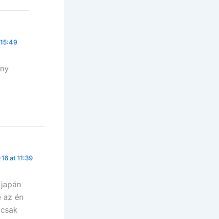
 15:49
ány
16 at 11:39
 japán
e az én
 csak