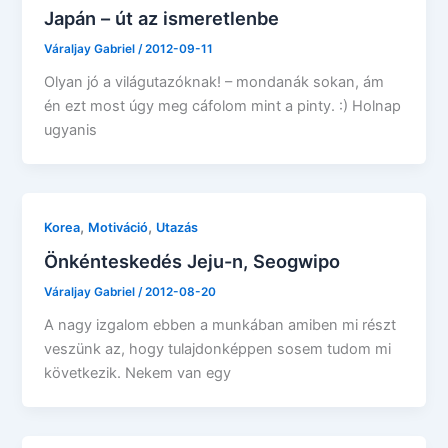
Japán – út az ismeretlenbe
Váraljay Gabriel
/
2012-09-11
Olyan jó a világutazóknak! – mondanák sokan, ám
én ezt most úgy meg cáfolom mint a pinty. :) Holnap
ugyanis
,
,
Korea
Motiváció
Utazás
Önkénteskedés Jeju-n, Seogwipo
Váraljay Gabriel
/
2012-08-20
A nagy izgalom ebben a munkában amiben mi részt
veszünk az, hogy tulajdonképpen sosem tudom mi
következik. Nekem van egy