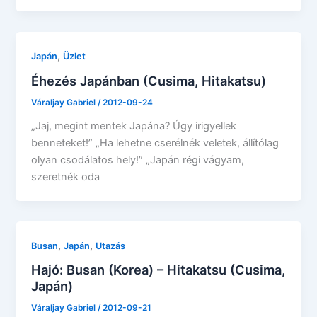
,
Japán
Üzlet
Éhezés Japánban (Cusima, Hitakatsu)
Váraljay Gabriel
/
2012-09-24
„Jaj, megint mentek Japána? Úgy irigyellek
benneteket!” „Ha lehetne cserélnék veletek, állítólag
olyan csodálatos hely!” „Japán régi vágyam,
szeretnék oda
,
,
Busan
Japán
Utazás
Hajó: Busan (Korea) – Hitakatsu (Cusima,
Japán)
Váraljay Gabriel
/
2012-09-21