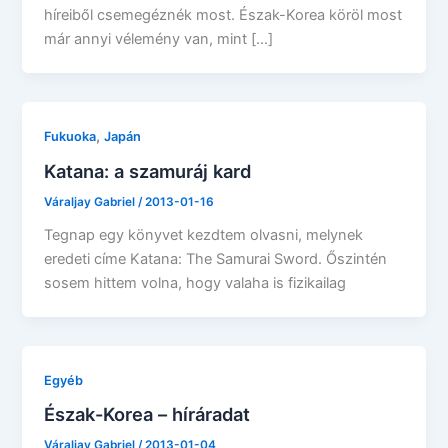
híreiből csemegéznék most. Észak-Korea köröl most
már annyi vélemény van, mint […]
,
Fukuoka
Japán
Katana: a szamuráj kard
Váraljay Gabriel
/
2013-01-16
Tegnap egy könyvet kezdtem olvasni, melynek
eredeti címe Katana: The Samurai Sword. Őszintén
sosem hittem volna, hogy valaha is fizikailag
Egyéb
Észak-Korea – híráradat
Váraljay Gabriel
/
2013-01-04