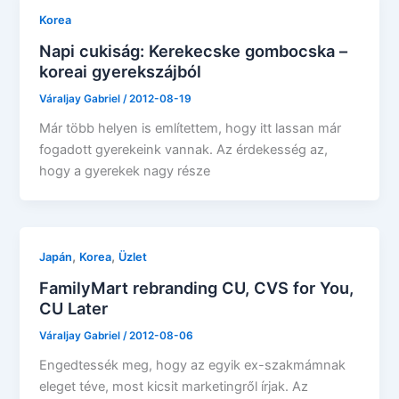
Korea
Napi cukiság: Kerekecske gombocska –
koreai gyerekszájból
Váraljay Gabriel
/
2012-08-19
Már több helyen is említettem, hogy itt lassan már
fogadott gyerekeink vannak. Az érdekesség az,
hogy a gyerekek nagy része
,
,
Japán
Korea
Üzlet
FamilyMart rebranding CU, CVS for You,
CU Later
Váraljay Gabriel
/
2012-08-06
Engedtessék meg, hogy az egyik ex-szakmámnak
eleget téve, most kicsit marketingről írjak. Az