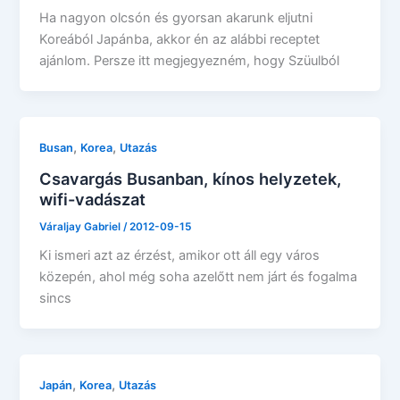
Ha nagyon olcsón és gyorsan akarunk eljutni
Koreából Japánba, akkor én az alábbi receptet
ajánlom. Persze itt megjegyezném, hogy Szüulból
,
,
Busan
Korea
Utazás
Csavargás Busanban, kínos helyzetek,
wifi-vadászat
Váraljay Gabriel
/
2012-09-15
Ki ismeri azt az érzést, amikor ott áll egy város
közepén, ahol még soha azelőtt nem járt és fogalma
sincs
,
,
Japán
Korea
Utazás