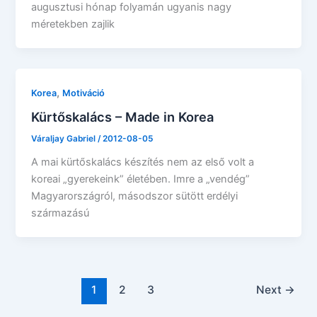
augusztusi hónap folyamán ugyanis nagy
méretekben zajlik
,
Korea
Motiváció
Kürtőskalács – Made in Korea
Váraljay Gabriel
/
2012-08-05
A mai kürtőskalács készítés nem az első volt a
koreai „gyerekeink” életében. Imre a „vendég”
Magyarországról, másodszor sütött erdélyi
származású
1
2
3
Next
→