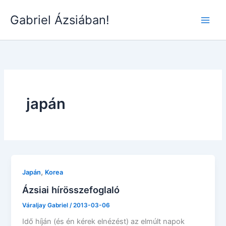
Skip
Gabriel Ázsiában!
to
Main
content
Men
japán
,
Japán
Korea
Ázsiai hírösszefoglaló
Váraljay Gabriel
/
2013-03-06
Idő híján (és én kérek elnézést) az elmúlt napok