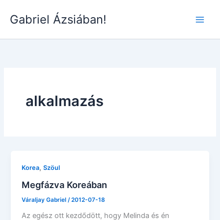
Skip
Gabriel Ázsiában!
to
Main
content
Men
alkalmazás
,
Korea
Szöul
Megfázva Koreában
Váraljay Gabriel
/
2012-07-18
Az egész ott kezdődött, hogy Melinda és én