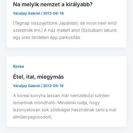
Na melyik nemzet a királyabb?
Váraljay Gabriel
/
2012-06-16
(Tegnap visszajöttünk Japánból, de most nem erről
szeretnék írni.) A ház mellett ahol (Szöulban) lakunk
egy üres területen épp parkosítás
Korea
Étel, ital, miegymás
Váraljay Gabriel
/
2012-05-19
A koreai konyha lassan már nemzetközi szinten
ismertnek mondható. Mindenki tudja, hogy
iszonyatosan sok zöldséget használnak (ami a mai
elműanyagosodott,