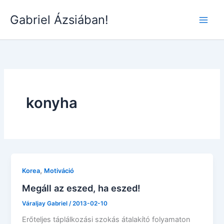
Skip
Gabriel Ázsiában!
to
Main
content
Men
konyha
,
Korea
Motiváció
Megáll az eszed, ha eszed!
Váraljay Gabriel
/
2013-02-10
Erőteljes táplálkozási szokás átalakító folyamaton