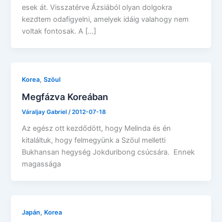
esek át. Visszatérve Ázsiából olyan dolgokra
kezdtem odafigyelni, amelyek idáig valahogy nem
voltak fontosak. A […]
,
Korea
Szöul
Megfázva Koreában
Váraljay Gabriel
/
2012-07-18
Az egész ott kezdődött, hogy Melinda és én
kitaláltuk, hogy felmegyünk a Szöul melletti
Bukhansan hegység Jokduribong csúcsára. Ennek
magassága
,
Japán
Korea