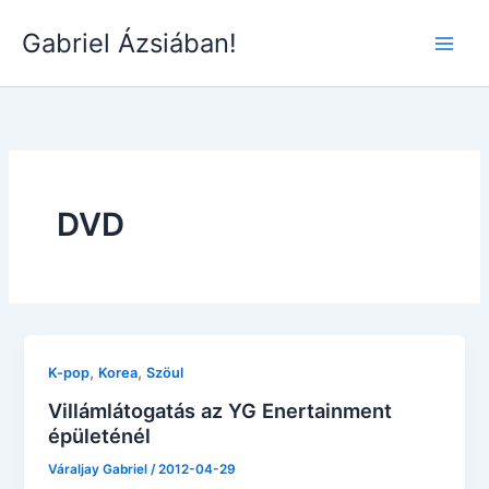
Skip
Gabriel Ázsiában!
to
Main
content
Men
DVD
,
,
K-pop
Korea
Szöul
Villámlátogatás az YG Enertainment
épületénél
Váraljay Gabriel
/
2012-04-29