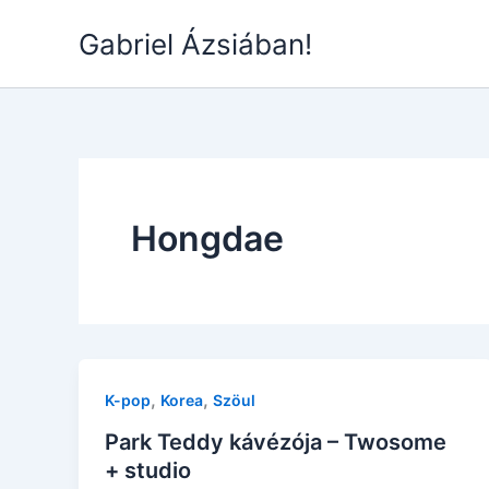
Skip
Gabriel Ázsiában!
to
content
Hongdae
,
,
K-pop
Korea
Szöul
Park Teddy kávézója – Twosome
+ studio