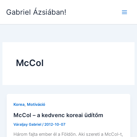
Skip
Gabriel Ázsiában!
to
Main
content
Men
McCol
,
Korea
Motiváció
McCol – a kedvenc koreai üdítőm
Váraljay Gabriel
/
2012-10-07
Három fajta ember él a Földön. Aki szereti a McCol-t,