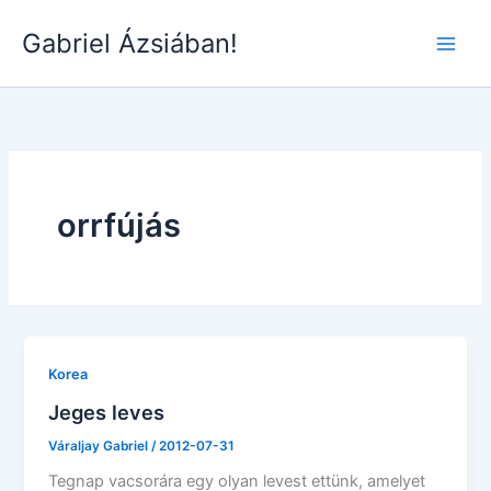
Skip
Gabriel Ázsiában!
to
Main
content
Men
orrfújás
Korea
Jeges leves
Váraljay Gabriel
/
2012-07-31
Tegnap vacsorára egy olyan levest ettünk, amelyet