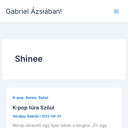
Skip
Gabriel Ázsiában!
to
Main
content
Men
Shinee
,
,
K-pop
Korea
Szöul
K-pop túra Szöul
Váraljay Gabriel
/
2012-08-01
Minap érkezett egy ilyen kérés a blogba: „Én egy