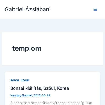
Skip
Gabriel Ázsiában!
to
Main
content
Men
templom
,
Korea
Szöul
Bonsai kiállítás, Szöul, Korea
Váraljay Gabriel
/
2012-10-25
A napokban bementünk a városba (manapság ritka