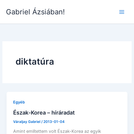
Skip
Gabriel Ázsiában!
to
Main
content
Men
diktatúra
Egyéb
Észak-Korea – híráradat
Váraljay Gabriel
/
2013-01-04
Amint említettem volt Észak-Korea az egyik