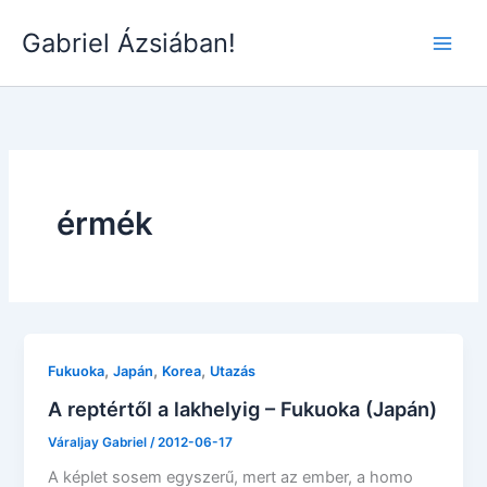
Skip
Gabriel Ázsiában!
to
Main
content
Men
érmék
,
,
,
Fukuoka
Japán
Korea
Utazás
A reptértől a lakhelyig – Fukuoka (Japán)
Váraljay Gabriel
/
2012-06-17
A képlet sosem egyszerű, mert az ember, a homo