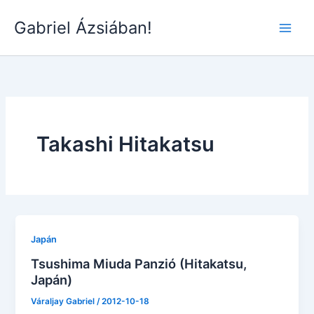
Skip
Gabriel Ázsiában!
to
Main
content
Men
Takashi Hitakatsu
Japán
Tsushima Miuda Panzió (Hitakatsu,
Japán)
Váraljay Gabriel
/
2012-10-18