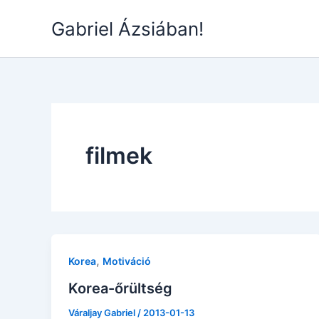
Skip
Gabriel Ázsiában!
to
content
filmek
,
Korea
Motiváció
Korea-őrültség
Váraljay Gabriel
/
2013-01-13