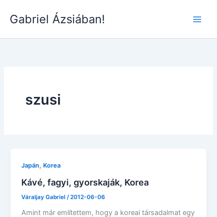
Skip
Gabriel Ázsiában!
to
Main
content
Men
szusi
,
Japán
Korea
Kávé, fagyi, gyorskaják, Korea
Váraljay Gabriel
/
2012-06-06
Amint már említettem, hogy a koreai társadalmat egy