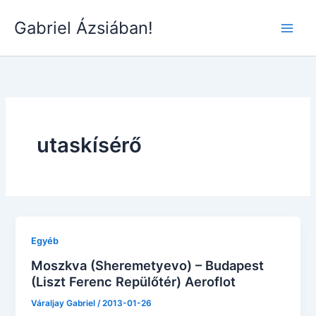
Skip
Gabriel Ázsiában!
to
Main
content
Men
utaskísérő
Egyéb
Moszkva (Sheremetyevo) – Budapest
(Liszt Ferenc Repülőtér) Aeroflot
Váraljay Gabriel
/
2013-01-26