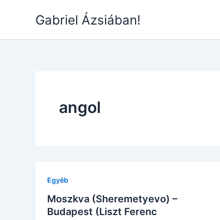
Skip
Gabriel Ázsiában!
to
content
angol
Egyéb
Moszkva (Sheremetyevo) –
Budapest (Liszt Ferenc