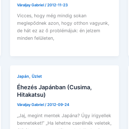
Váraljay Gabriel
/
2012-11-23
Vicces, hogy még mindig sokan
meglepődnek azon, hogy otthon vagyunk,
de hát ez az ő problémájuk: én jelzem
minden felületen,
,
Japán
Üzlet
Éhezés Japánban (Cusima,
Hitakatsu)
Váraljay Gabriel
/
2012-09-24
„Jaj, megint mentek Japána? Úgy irigyellek
benneteket!” „Ha lehetne cserélnék veletek,