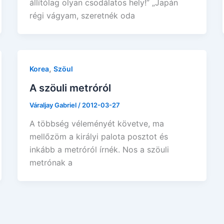
állítólag olyan csodálatos hely!” „Japán
régi vágyam, szeretnék oda
,
Korea
Szöul
A szöuli metróról
Váraljay Gabriel
/
2012-03-27
A többség véleményét követve, ma
mellőzöm a királyi palota posztot és
inkább a metróról írnék. Nos a szöuli
metrónak a