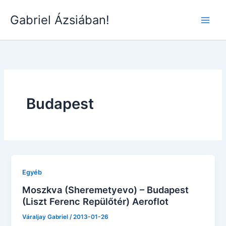
Skip
Gabriel Ázsiában!
to
Main
content
Men
Budapest
Egyéb
Moszkva (Sheremetyevo) – Budapest
(Liszt Ferenc Repülőtér) Aeroflot
Váraljay Gabriel
/
2013-01-26