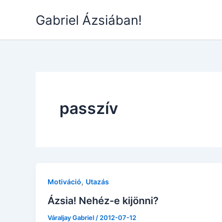
Skip
Gabriel Ázsiában!
to
content
passzív
,
Motiváció
Utazás
Ázsia! Nehéz-e kijönni?
Váraljay Gabriel
/
2012-07-12