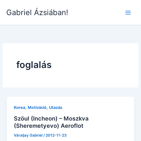
Skip
Gabriel Ázsiában!
to
Main
content
Men
foglalás
,
,
Korea
Motiváció
Utazás
Szöul (Incheon) – Moszkva
(Sheremetyevo) Aeroflot
Váraljay Gabriel
/
2012-11-23