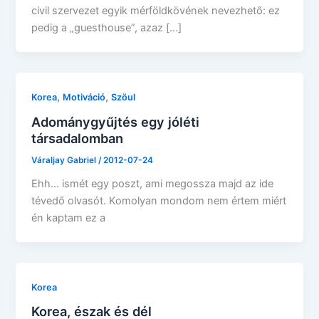
civil szervezet egyik mérföldkövének nevezhető: ez
pedig a „guesthouse”, azaz […]
,
,
Korea
Motiváció
Szöul
Adománygyűjtés egy jóléti
társadalomban
Váraljay Gabriel
/
2012-07-24
Ehh… ismét egy poszt, ami megossza majd az ide
tévedő olvasót. Komolyan mondom nem értem miért
én kaptam ez a
Korea
Korea, észak és dél