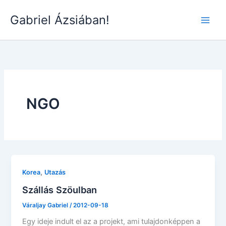
Skip
Gabriel Ázsiában!
to
Main
content
Men
NGO
,
Korea
Utazás
Szállás Szöulban
Váraljay Gabriel
/
2012-09-18
Egy ideje indult el az a projekt, ami tulajdonképpen a