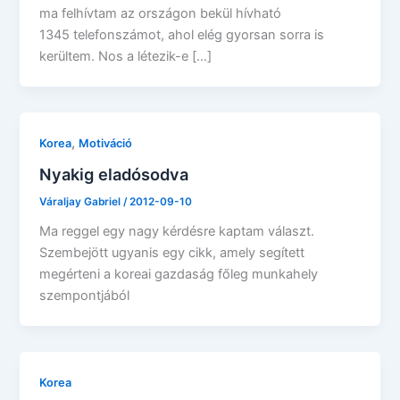
ma felhívtam az országon bekül hívható
1345 telefonszámot, ahol elég gyorsan sorra is
kerültem. Nos a létezik-e […]
,
Korea
Motiváció
Nyakig eladósodva
Váraljay Gabriel
/
2012-09-10
Ma reggel egy nagy kérdésre kaptam választ.
Szembejött ugyanis egy cikk, amely segített
megérteni a koreai gazdaság főleg munkahely
szempontjából
Korea