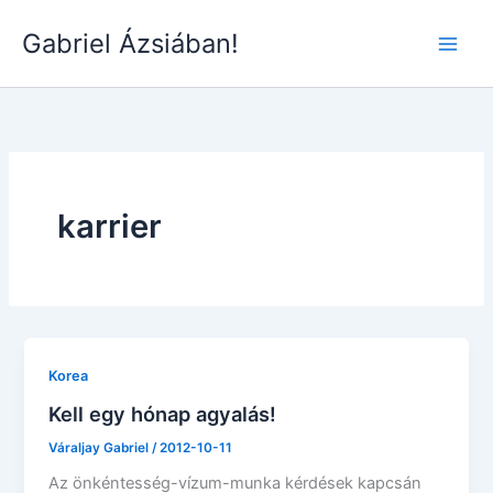
Skip
Gabriel Ázsiában!
to
Main
content
Men
karrier
Korea
Kell egy hónap agyalás!
Váraljay Gabriel
/
2012-10-11
Az önkéntesség-vízum-munka kérdések kapcsán