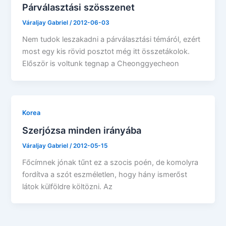
Párválasztási szösszenet
Váraljay Gabriel
/
2012-06-03
Nem tudok leszakadni a párválasztási témáról, ezért
most egy kis rövid posztot még itt összetákolok.
Először is voltunk tegnap a Cheonggyecheon
Korea
Szerjózsa minden irányába
Váraljay Gabriel
/
2012-05-15
Főcímnek jónak tűnt ez a szocis poén, de komolyra
fordítva a szót eszméletlen, hogy hány ismerőst
látok külföldre költözni. Az