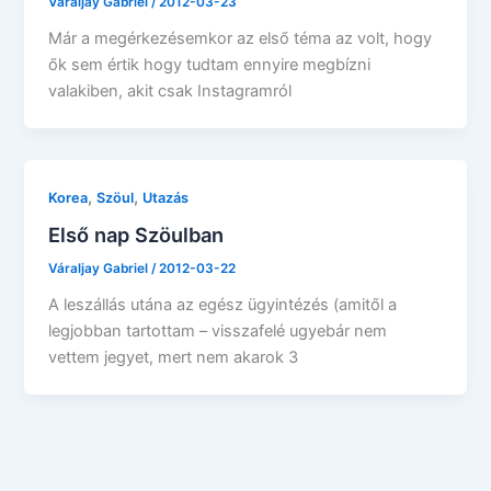
Váraljay Gabriel
/
2012-03-23
Már a megérkezésemkor az első téma az volt, hogy
ők sem értik hogy tudtam ennyire megbízni
valakiben, akit csak Instagramról
,
,
Korea
Szöul
Utazás
Első nap Szöulban
Váraljay Gabriel
/
2012-03-22
A leszállás utána az egész ügyintézés (amitől a
legjobban tartottam – visszafelé ugyebár nem
vettem jegyet, mert nem akarok 3