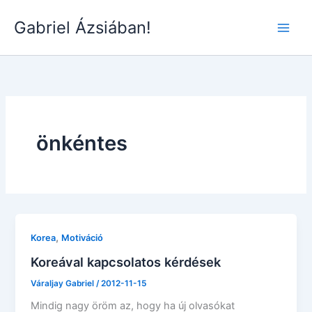
Skip
Gabriel Ázsiában!
to
Main
content
Men
önkéntes
,
Korea
Motiváció
Koreával kapcsolatos kérdések
Váraljay Gabriel
/
2012-11-15
Mindig nagy öröm az, hogy ha új olvasókat