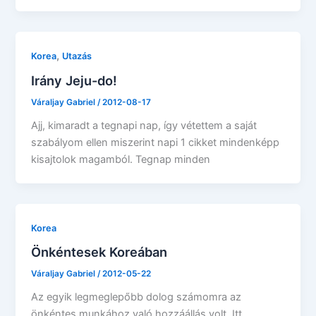
,
Korea
Utazás
Irány Jeju-do!
Váraljay Gabriel
/
2012-08-17
Ajj, kimaradt a tegnapi nap, így vétettem a saját
szabályom ellen miszerint napi 1 cikket mindenképp
kisajtolok magamból. Tegnap minden
Korea
Önkéntesek Koreában
Váraljay Gabriel
/
2012-05-22
Az egyik legmeglepőbb dolog számomra az
önkéntes munkához való hozzáállás volt. Itt