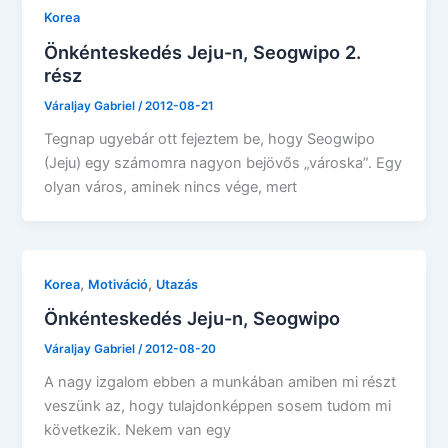
Korea
Önkénteskedés Jeju-n, Seogwipo 2.
rész
Váraljay Gabriel
/
2012-08-21
Tegnap ugyebár ott fejeztem be, hogy Seogwipo
(Jeju) egy számomra nagyon bejövős „városka”. Egy
olyan város, aminek nincs vége, mert
,
,
Korea
Motiváció
Utazás
Önkénteskedés Jeju-n, Seogwipo
Váraljay Gabriel
/
2012-08-20
A nagy izgalom ebben a munkában amiben mi részt
veszünk az, hogy tulajdonképpen sosem tudom mi
következik. Nekem van egy